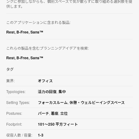
ングに参加しながらも、個別スペースで気が散らずに取り組める選択肢を提
を
供します。
ダ
ウ
ン
このアプリケーションに含まれる製品:
ロ
ー
Rest
,
B-Free
,
Sans™
ド
す
これらの製品を含むプランニングアイデアを検索:
る
Rest
,
B-Free
,
Sans™
タグ
業界:
オフィス
Typologies:
活力の回復
,
集中
Setting Types:
フォーカスルーム
,
休憩・ウェルビーイングスペース
Postures:
パーチ
,
着座
,
立位
Footprint:
101〜250 平方フィート
収容人数 / 容量:
1-3