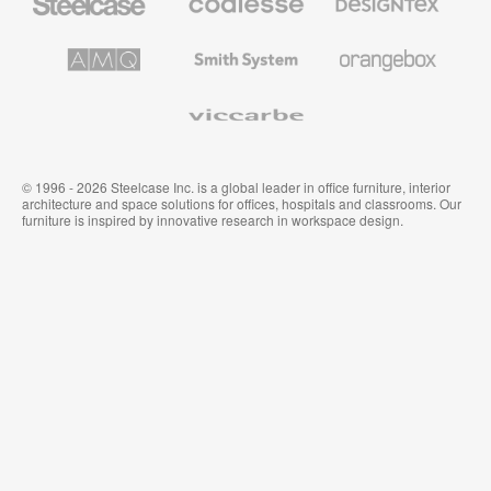
の
の
プ
テ
レ
キ
AMQ
Smith
Orangebox
ミ
ス
Solutions
System
ア
タ
ム
イ
Viccarbe
オ
ル
フ
&
ィ
ウ
ス
ォ
家
ー
© 1996 - 2026 Steelcase Inc. is a global leader in office furniture, interior
具
ル
architecture and space solutions for offices, hospitals and classrooms. Our
カ
furniture is inspired by innovative research in workspace design.
バ
リ
ン
グ