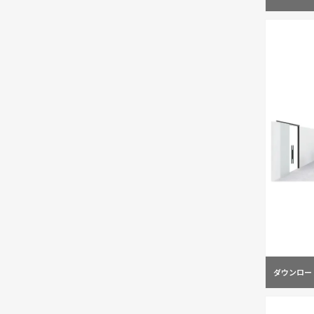
ダウンロー