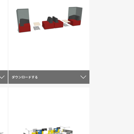
ダウンロードする