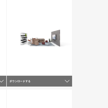
ダウンロードする