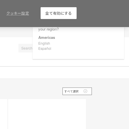
×
Are you in United States?
クッキー設定
全て有効にする
Would you like to see Products we sell in
your region?
LOG IN / REGISTER
Americas
English
Español
すべて選択