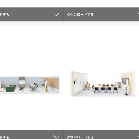
ドする
ダウンロードする
ドする
ダウンロードする