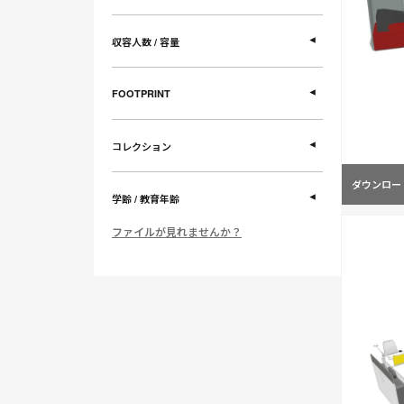
収容人数 / 容量
FOOTPRINT
コレクション
ダウンロー
学齢 / 教育年齢
ファイルが見れませんか？