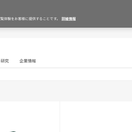
の閲覧体験をお客様に提供することです。
詳細情報
研究
企業情報