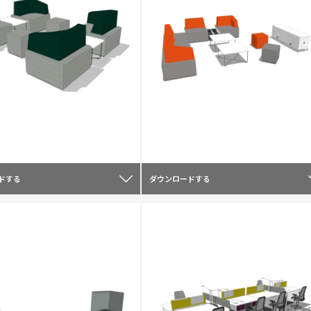
ドする
ダウンロードする