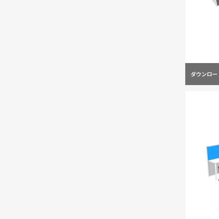
ダウンロー