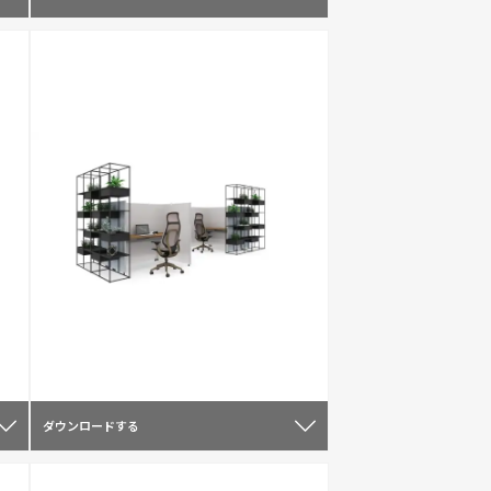
ダウンロードする