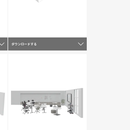
ダウンロードする