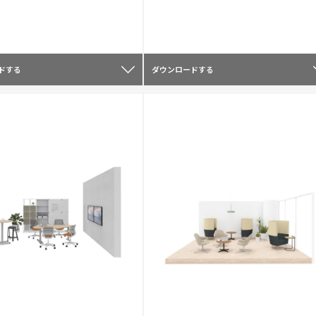
ドする
ダウンロードする