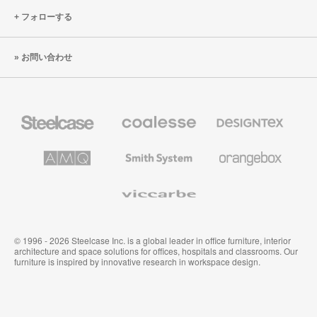
フォローする
お問い合わせ
Steelcase
Coalesse
Designtex
の
の
プ
テ
レ
キ
AMQ
Smith
Orangebox
ミ
ス
Solutions
System
ア
タ
ム
イ
Viccarbe
オ
ル
フ
&
ィ
ウ
ス
ォ
家
ー
© 1996 - 2026 Steelcase Inc. is a global leader in office furniture, interior
具
ル
architecture and space solutions for offices, hospitals and classrooms. Our
カ
furniture is inspired by innovative research in workspace design.
バ
リ
ン
グ