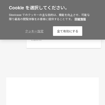
Cookie を選択してください。
×
Are you in United States?
Steelcase でのクッキーの主な目的は、機能を向上させ、可能な
プランニングアイデア
限り最高の閲覧体験をお客様に提供することです。
詳細情報
Would you like to see Products we sell in
your region?
フィルターを表示
Americas
クッキー設定
全て有効にする
English
Español