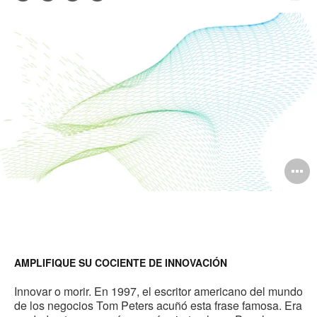
Imp
en
en
en
en
est
Facebook
Twitter
Pinterest
Linked-
pág
in
O
i
to
AMPLIFIQUE SU COCIENTE DE INNOVACIÓN
Innovar o morir. En 1997, el escritor americano del mundo
de los negocios Tom Peters acuñó esta frase famosa. Era