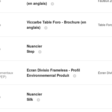
s
Fauteuil 
(en anglais)
Viccarbe Table Foro - Brochure (en
s
Table For
anglais)
Nuancier
s
Step
Ecran Divisio Frameless - Profil
ementaux
Écran Div
Environnemental Produit
(PEP)
Nuancier
s
Silk