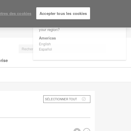
×
Are you in United States?
tres des cookies
Accepter tous les cookies
Would you like to see Products we sell in
your region?
SE CONNECTER/S'INSCRIRE
Americas
English
Español
rise
SÉLECTIONNER TOUT