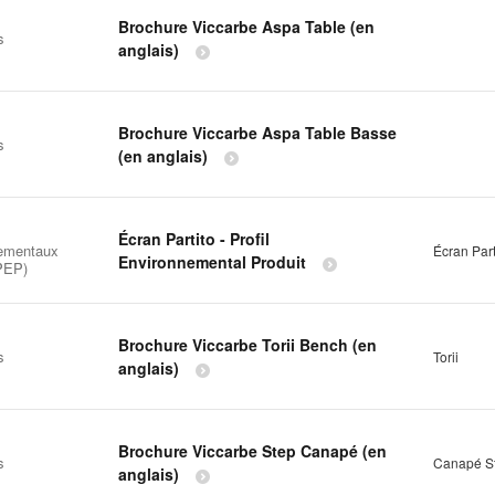
Brochure Viccarbe Aspa Table (en
s
anglais)
Brochure Viccarbe Aspa Table Basse
s
(en anglais)
Écran Partito - Profil
ementaux
Écran Part
Environnemental Produit
(PEP)
Brochure Viccarbe Torii Bench (en
s
Torii
anglais)
Brochure Viccarbe Step Canapé (en
s
Canapé S
anglais)