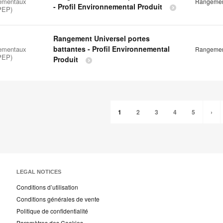
ementaux
Rangement
- Profil Environnemental Produit
(PEP)
Rangement Universel portes
battantes - Profil Environnemental
ementaux
Rangement
(PEP)
Produit
1
2
3
4
5
›
LEGAL NOTICES
Conditions d’utilisation
Conditions générales de vente
Politique de confidentialité
Paramètres des Cookies