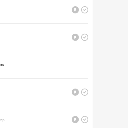
ito
tep