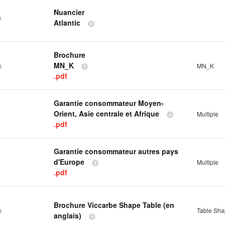
Nuancier
s
Atlantic
Brochure
MN_K
s
MN_K
.pdf
Garantie consommateur Moyen-
Orient, Asie centrale et Afrique
Multiple
.pdf
Garantie consommateur autres pays
d'Europe
Multiple
.pdf
Brochure Viccarbe Shape Table (en
s
Table Sh
anglais)