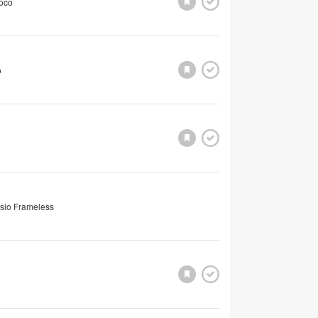
Zoco
o
isio Frameless