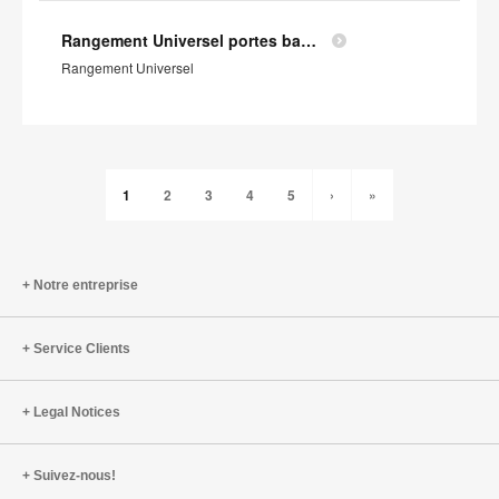
Rangement Universel portes battantes - Profil Environnemental Produit
Rangement Universel
1
2
3
4
5
›
»
Notre entreprise
Service Clients
Legal Notices
Suivez-nous!