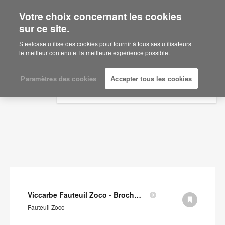
Votre choix concernant les cookies
×
Are you in United States?
sur ce site.
Documents
Would you like to see Products we sell in
Steelcase utilise des cookies pour fournir à tous ses utilisateurs
your region?
le meilleur contenu et la meilleure expérience possible.
AFFICHER LES FILTRES
Americas
English
Paramètres des cookies
Accepter tous les cookies
Español
Viccarbe Fauteuil Zoco - Brochure (en anglais)
Fauteuil Zoco