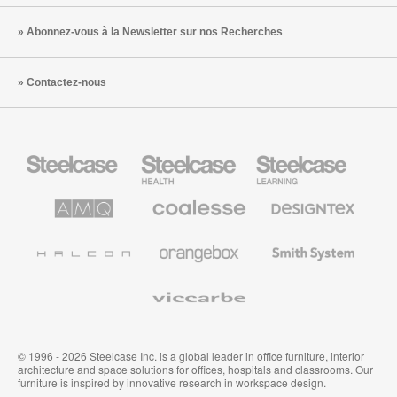
Abonnez-vous à la Newsletter sur nos Recherches
Contactez-nous
Steelcase
Steelcase
Steelcase
Health
Mobilier
pour
le
AMQ
Coalesse
Designtex
secteur
Solutions
Mobilier
Textiles
de
de
et
l’Education
Bureau
Revêtements
Halcon
Orangebox
Smith
Premium
Muraux
System
Viccarbe
© 1996 - 2026 Steelcase Inc. is a global leader in office furniture, interior
architecture and space solutions for offices, hospitals and classrooms. Our
furniture is inspired by innovative research in workspace design.