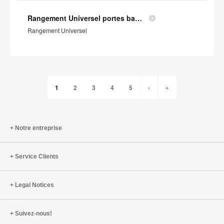
Rangement Universel portes battantes - Profil Environnemental Produit
Rangement Universel
1
2
3
4
5
›
»
Notre entreprise
Service Clients
Legal Notices
Suivez-nous!