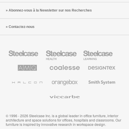
Abonnez-vous à la Newsletter sur nos Recherches
Contactez-nous
Steelcase
Steelcase
Steelcase
Health
Mobilier
pour
le
AMQ
Coalesse
Designtex
secteur
Solutions
Mobilier
Textiles
de
de
et
l’Education
Bureau
Revêtements
Halcon
Orangebox
Smith
Premium
Muraux
System
Viccarbe
© 1996 - 2026 Steelcase Inc. is a global leader in office furniture, interior
architecture and space solutions for offices, hospitals and classrooms. Our
furniture is inspired by innovative research in workspace design.