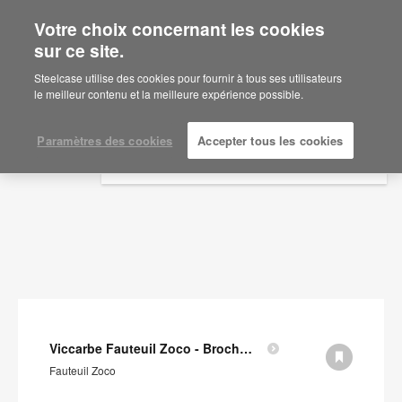
Votre choix concernant les cookies
×
Are you in United States?
sur ce site.
Documents
Would you like to see Products we sell in
Steelcase utilise des cookies pour fournir à tous ses utilisateurs
your region?
le meilleur contenu et la meilleure expérience possible.
AFFICHER LES FILTRES
Americas
English
Paramètres des cookies
Accepter tous les cookies
Español
Viccarbe Fauteuil Zoco - Brochure (en anglais)
Fauteuil Zoco