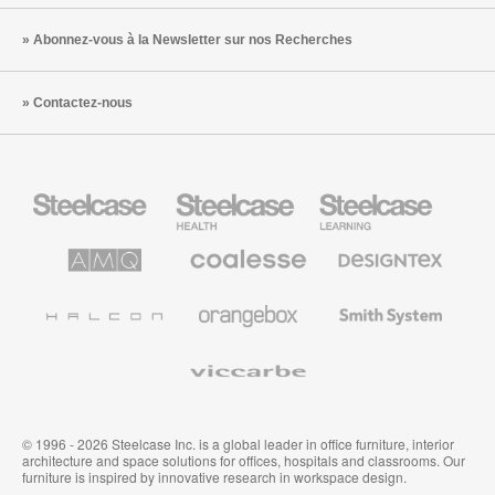
Abonnez-vous à la Newsletter sur nos Recherches
Contactez-nous
Steelcase
Steelcase
Steelcase
Health
Mobilier
pour
le
AMQ
Coalesse
Designtex
secteur
Solutions
Mobilier
Textiles
de
de
et
l’Education
Bureau
Revêtements
Halcon
Orangebox
Smith
Premium
Muraux
System
Viccarbe
© 1996 - 2026 Steelcase Inc. is a global leader in office furniture, interior
architecture and space solutions for offices, hospitals and classrooms. Our
furniture is inspired by innovative research in workspace design.