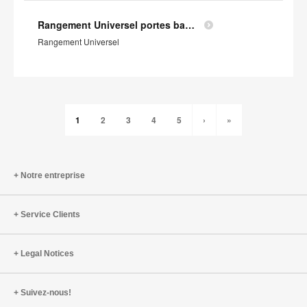
Rangement Universel portes battantes - Profil Environnemental Produit
Rangement Universel
1
2
3
4
5
›
»
Notre entreprise
Service Clients
Legal Notices
Suivez-nous!