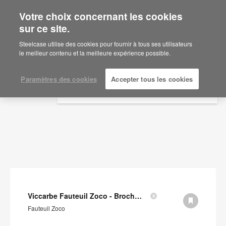
Votre choix concernant les cookies
×
Are you in United States?
sur ce site.
Documents
Would you like to see Products we sell in
Steelcase utilise des cookies pour fournir à tous ses utilisateurs
your region?
le meilleur contenu et la meilleure expérience possible.
AFFICHER LES FILTRES
Americas
English
Paramètres des cookies
Accepter tous les cookies
Español
Viccarbe Fauteuil Zoco - Brochure (en anglais)
Fauteuil Zoco