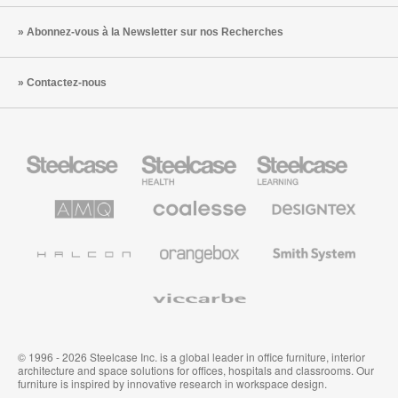
Abonnez-vous à la Newsletter sur nos Recherches
Contactez-nous
Steelcase
Steelcase
Steelcase
Health
Mobilier
pour
le
AMQ
Coalesse
Designtex
secteur
Solutions
Mobilier
Textiles
de
de
et
l’Education
Bureau
Revêtements
Halcon
Orangebox
Smith
Premium
Muraux
System
Viccarbe
© 1996 - 2026 Steelcase Inc. is a global leader in office furniture, interior
architecture and space solutions for offices, hospitals and classrooms. Our
furniture is inspired by innovative research in workspace design.