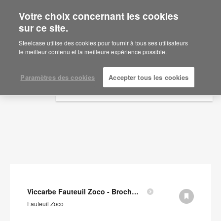
Votre choix concernant les cookies
×
Are you in United States?
sur ce site.
Documents
Would you like to see Products we sell in
Steelcase utilise des cookies pour fournir à tous ses utilisateurs
your region?
le meilleur contenu et la meilleure expérience possible.
AFFICHER LES FILTRES
Americas
English
Paramètres des cookies
Accepter tous les cookies
Español
Viccarbe Fauteuil Zoco - Brochure (en anglais)
Fauteuil Zoco