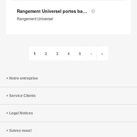
Rangement Universel portes battantes - Profil Environnemental Produit
Rangement Universel
1
2
3
4
5
›
»
Notre entreprise
Service Clients
Legal Notices
Suivez-nous!