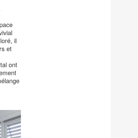
à
space
ivial
oré, il
rs et
tal ont
vement
mélange