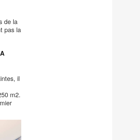
.
s de la
t pas la
LA
ntes, il
 250 m2.
emier