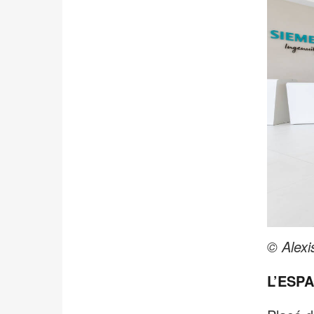
© Alexi
L’ESP