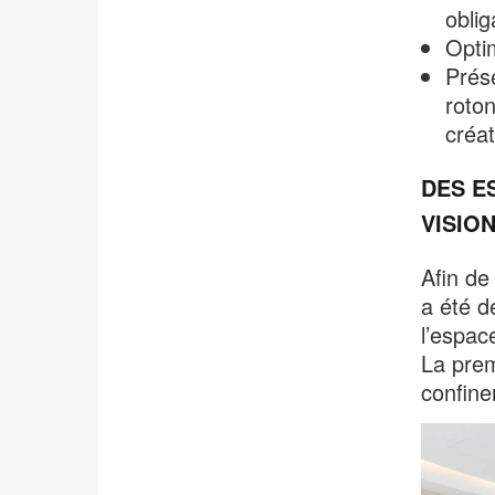
oblig
Opti
Prés
roton
créat
DES E
VISIO
Afin de
a été dé
l’espac
La prem
confin