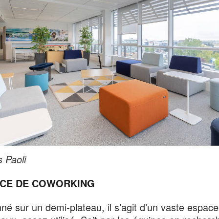
s Paoli
ACE DE COWORKING
nné sur un demi-plateau, il s’agit d’un vaste espac