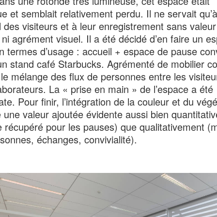
ans une rotonde très lumineuse, cet espace était
ue et semblait relativement perdu. Il ne servait qu’
il des visiteurs et à leur enregistrement sans valeur
 ni agrément visuel. Il a été décidé d’en faire un e
n termes d’usage : accueil + espace de pause conv
un stand café Starbucks. Agrémenté de mobilier col
le mélange des flux de personnes entre les visiteu
laborateurs. La « prise en main » de l’espace a été
e. Pour finir, l’intégration de la couleur et du végé
 une valeur ajoutée évidente aussi bien quantitati
 récupéré pour les pauses) que qualitativement (
sonnes, échanges, convivialité).