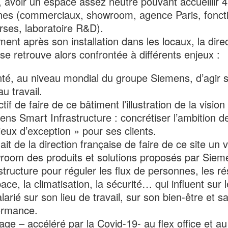
l, avoir un espace assez neutre pouvant accueillir 
es (commerciaux, showroom, agence Paris, fonct
rses, laboratoire R&D).
ent après son installation dans les locaux, la dire
se retrouve alors confrontée à différents enjeux :
té, au niveau mondial du groupe Siemens, d’agir su
au travail.
tif de faire de ce bâtiment l’illustration de la vision
ns Smart Infrastructure : concrétiser l’ambition d
ieux d’exception » pour ses clients.
it de la direction française de faire de ce site un v
room des produits et solutions proposés par Sie
structure pour réguler les flux de personnes, les r
ace, la climatisation, la sécurité… qui influent sur l
larié sur son lieu de travail, sur son bien-être et s
ormance.
ge – accéléré par la Covid-19- au flex office et au 