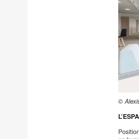
© Alexi
L’ESP
Positio