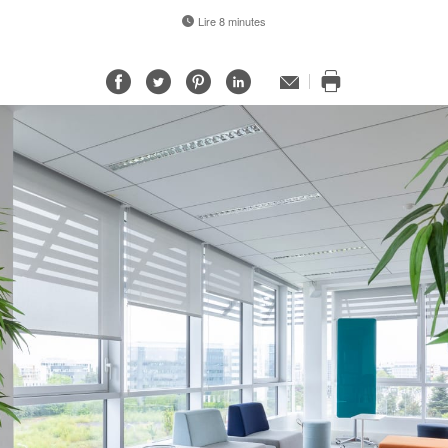
Lire 8 minutes
Partager
Partager
Partager
Partager
Adresse
de
Imprimer
sur
sur
sur
sur
contact
cette
Facebook
Twitter
Pinterest
LinkedIn
page