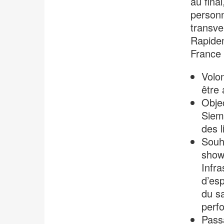
au fina
personn
transve
Rapidem
France 
Volon
être 
Objec
Sieme
des l
Souha
show
Infra
d’esp
du sa
perf
Passa