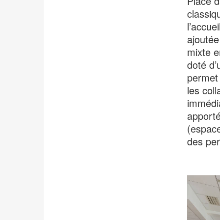
Placé d
classiq
l’accue
ajoutée
mixte e
doté d’
permet 
les col
immédiat
apporté
(espace
des per