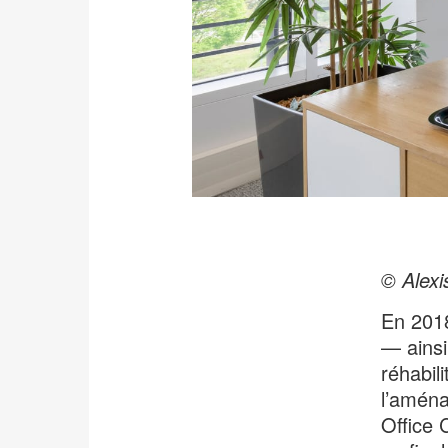
© Alexi
En 2018
— ainsi
réhabil
l’aména
Office 