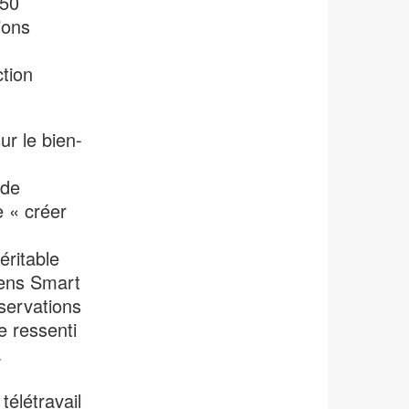
450
ions
ction
r le bien-
 de
e « créer
éritable
mens Smart
éservations
e ressenti
a
télétravail