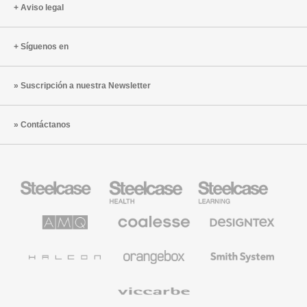
Aviso legal
Síguenos en
Suscripción a nuestra Newsletter
Contáctanos
Mobiliario
Mobiliario
Mobiliario
Steelcase
para
para
sanidad
educación
de
de
AMQ
Mobiliario
Textiles
Steelcase
Steelcase
Solutions
premium
de
de
Designtex
Coalesse
Halcon
Orangebox
Smith
System
Viccarbe