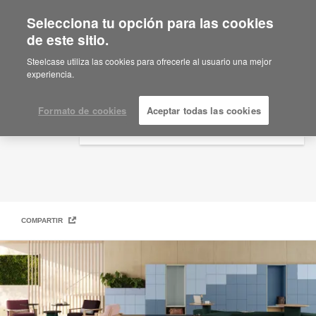
Selecciona tu opción para las cookies
×
Are you in United States?
de este sitio.
Soluciones de Taquillas Modernas
Would you like to see Products we sell in
Steelcase utiliza las cookies para ofrecerle al usuario una mejor
your region?
experiencia.
Americas
English
Formato de cookies
Aceptar todas las cookies
Español
COMPARTIR