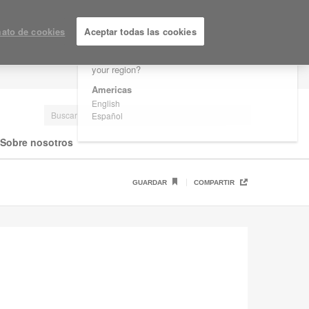
×
Are you in United States?
ato de cookies
Aceptar todas las cookies
Would you like to see Products we sell in
your region?
LOGIN / REGISTRARSE
Americas
English
Español
Sobre nosotros
GUARDAR
COMPARTIR