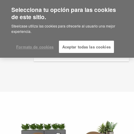
Selecciona tu opción para las cookies
×
Are you in United States?
de este sitio.
Idea de planificación
ID: UH9WC3EC
Would you like to see Products we sell in
Steelcase utiliza las cookies para ofrecerle al usuario una mejor
your region?
experiencia.
Americas
English
Formato de cookies
Aceptar todas las cookies
Español