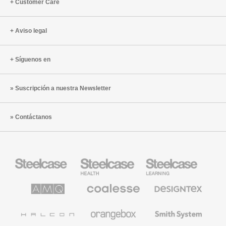
Customer Care
Aviso legal
Síguenos en
Suscripción a nuestra Newsletter
Contáctanos
Mobiliario
Mobiliario
Mobiliario
Steelcase
para
para
sanidad
educación
de
de
AMQ
Mobiliario
Textiles
Steelcase
Steelcase
Solutions
premium
de
de
Designtex
Coalesse
Halcon
Orangebox
Smith
System