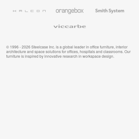
de
Designtex
Coalesse
Halcon
Orangebox
Smith
System
Viccarbe
© 1996 - 2026 Steelcase Inc. is a global leader in office furniture, interior
architecture and space solutions for offices, hospitals and classrooms. Our
furniture is inspired by innovative research in workspace design.