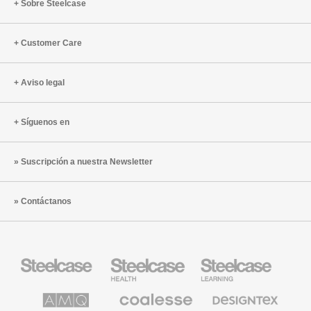
Sobre Steelcase
Customer Care
Aviso legal
Síguenos en
Suscripción a nuestra Newsletter
Contáctanos
Mobiliario
Mobiliario
Mobiliario
Steelcase
para
para
sanidad
educación
de
de
AMQ
Mobiliario
Textiles
Steelcase
Steelcase
Solutions
premium
de