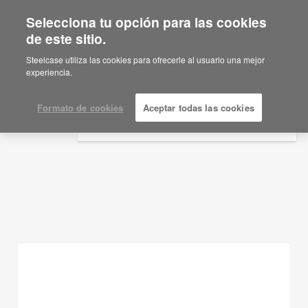
Selecciona tu opción para las cookies
×
Are you in United States?
de este sitio.
Ideas de planificación
Would you like to see Products we sell in
Steelcase utiliza las cookies para ofrecerle al usuario una mejor
your region?
experiencia.
MOSTRAR FILTROS
Americas
English
Formato de cookies
Aceptar todas las cookies
Español