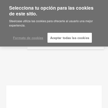
Selecciona tu opción para las cookies
×
Are you in United States?
de este sitio.
Ideas de planificación
Would you like to see Products we sell in
Steelcase utiliza las cookies para ofrecerle al usuario una mejor
your region?
experiencia.
MOSTRAR FILTROS
Americas
English
Formato de cookies
Aceptar todas las cookies
Español