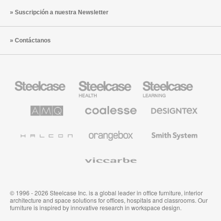
Suscripción a nuestra Newsletter
Contáctanos
Mobiliario
Mobiliario
Mobiliario
Steelcase
para
para
sanidad
educación
de
de
AMQ
Mobiliario
Textiles
Steelcase
Steelcase
Solutions
premium
de
de
Designtex
Coalesse
Halcon
Orangebox
Smith
System
Viccarbe
© 1996 - 2026 Steelcase Inc. is a global leader in office furniture, interior
architecture and space solutions for offices, hospitals and classrooms. Our
furniture is inspired by innovative research in workspace design.