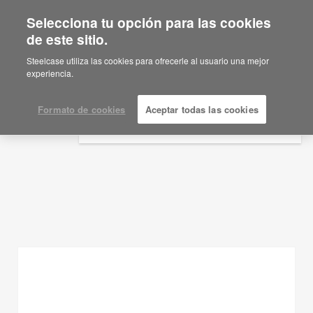
Selecciona tu opción para las cookies
×
Are you in United States?
de este sitio.
Ideas de planificación
Would you like to see Products we sell in
Steelcase utiliza las cookies para ofrecerle al usuario una mejor
your region?
experiencia.
MOSTRAR FILTROS
Americas
English
Formato de cookies
Aceptar todas las cookies
Español