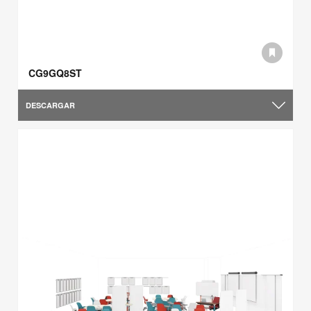
CG9GQ8ST
DESCARGAR