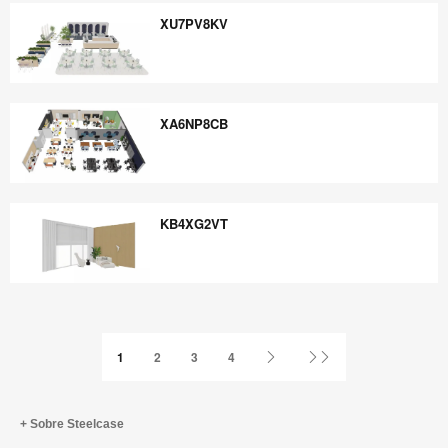
XU7PV8KV
XU7PV8KV
XA6NP8CB
XA6NP8CB
KB4XG2VT
KB4XG2VT
Página
Última
1
2
3
4
siguiente
página
Sobre Steelcase