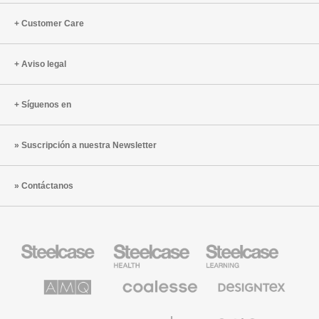
Customer Care
Aviso legal
Síguenos en
Suscripción a nuestra Newsletter
Contáctanos
Mobiliario
Mobiliario
Mobiliario
Steelcase
para
para
sanidad
educación
de
de
AMQ
Mobiliario
Textiles
Steelcase
Steelcase
Solutions
premium
de
de
Designtex
Coalesse
Halcon
Orangebox
Smith