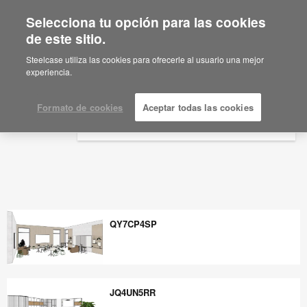
Selecciona tu opción para las cookies
×
Are you in United States?
de este sitio.
Planificación estudiada del espacio de
interiores profesionales - Steelcase
Would you like to see Products we sell in
Steelcase utiliza las cookies para ofrecerle al usuario una mejor
your region?
experiencia.
Americas
English
Formato de cookies
Aceptar todas las cookies
Español
QY7CP4SP
QY7CP4SP
JQ4UN5RR