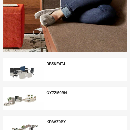
Boletín
Informativo
DB5NE4TJ
Steelcase
360
DB5NE4TJ
QX7ZM9BN
QX7ZM9BN
KR8VZ9PX