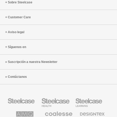
Sobre Steelcase
Customer Care
Aviso legal
Síguenos en
Suscripción a nuestra Newsletter
Contáctanos
Mobiliario
Mobiliario
Mobiliario
Steelcase
para
para
sanidad
educación
de
de
AMQ
Mobiliario
Textiles
Steelcase
Steelcase
Solutions
premium
de