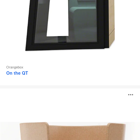
Orangebox
On the QT
Diggs
A
i