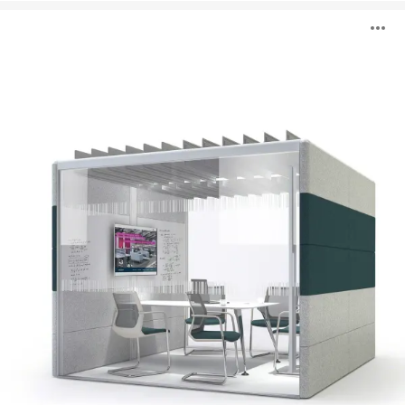
Air³
A
i