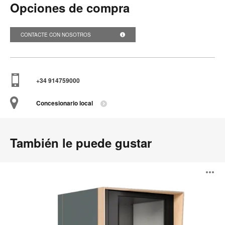
Opciones de compra
CONTACTE CON NOSOTROS
+34 914759000
Concesionario local
También le puede gustar
Be
A
my
guest®
i