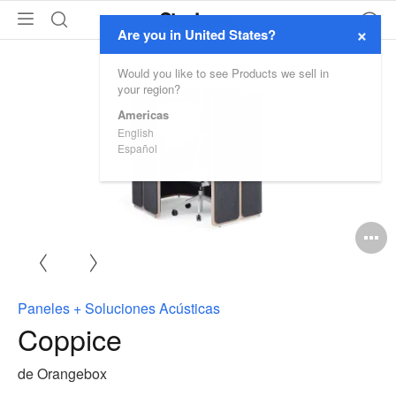
×
Are you in United States?
Would you like to see Products we sell in
your region?
Americas
English
Español
A
i
Paneles + Soluciones Acústicas
Coppice
de Orangebox