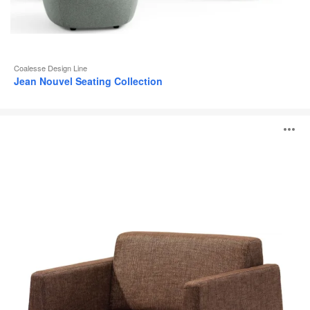
Coalesse Design Line
Jean Nouvel Seating Collection
Visalia
A
Sillones
Lounge
i