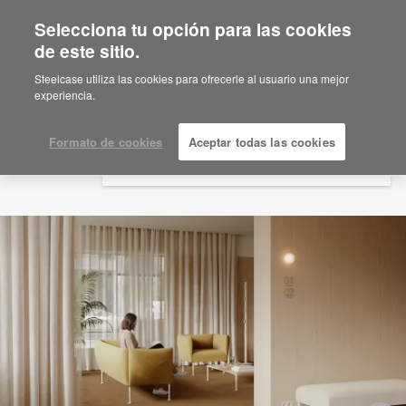
Selecciona tu opción para las cookies
×
Are you in United States?
de este sitio.
Would you like to see Products we sell in
Steelcase utiliza las cookies para ofrecerle al usuario una mejor
your region?
experiencia.
Americas
English
Formato de cookies
Aceptar todas las cookies
Español