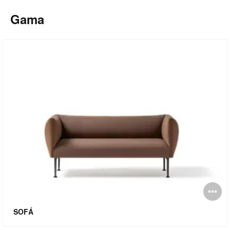
Gama
Ab
i
SOFÁ