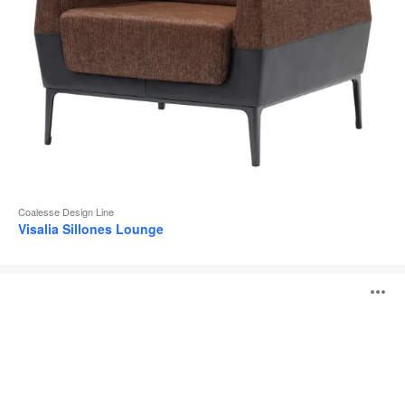
Coalesse Design Line
Visalia Sillones Lounge
Levitt
A
i