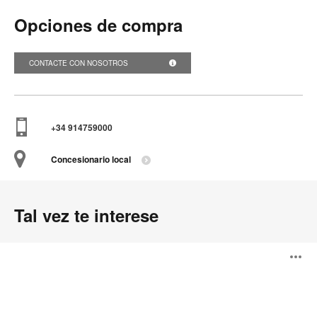
Opciones de compra
CONTACTE CON NOSOTROS
+34 914759000
Concesionario local
Tal vez te interese
Torii
A
i