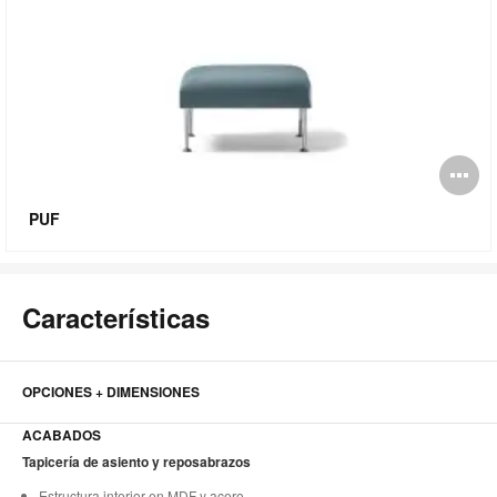
Ab
i
PUF
Características
OPCIONES + DIMENSIONES
ACABADOS
Tapicería de asiento y reposabrazos
Estructura interior en MDF y acero