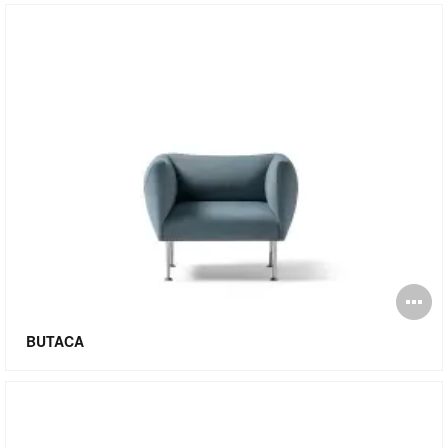
Ab
i
BUTACA