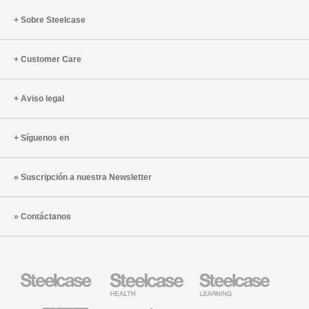
Sobre Steelcase
Customer Care
Aviso legal
Síguenos en
Suscripción a nuestra Newsletter
Contáctanos
Mobiliario
Mobiliario
Mobiliario
Steelcase
para
para
sanidad
educación
de
de
AMQ
Mobiliario
Textiles