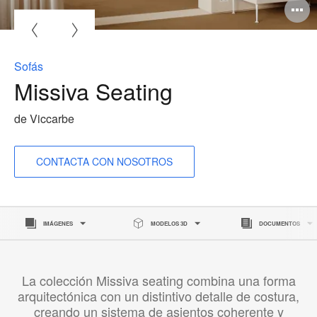
A
i
Sofás
Missiva Seating
de Viccarbe
CONTACTA CON NOSOTROS
IMÁGENES
MODELOS 3D
DOCUMENTOS
La colección Missiva seating combina una forma
arquitectónica con un distintivo detalle de costura,
creando un sistema de asientos coherente y