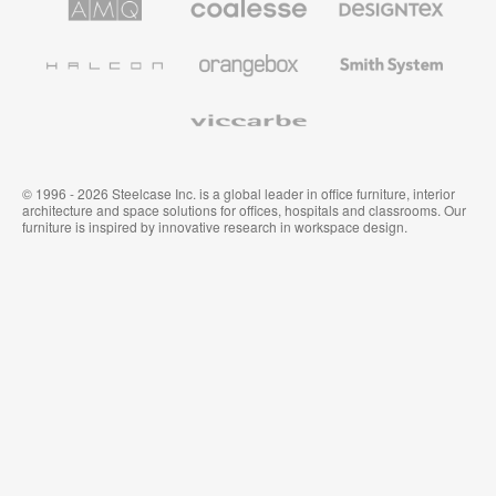
Steelcase
Steelcase
Solutions
premium
de
de
Designtex
Coalesse
Halcon
Orangebox
Smith
System
Viccarbe
© 1996 - 2026 Steelcase Inc. is a global leader in office furniture, interior
architecture and space solutions for offices, hospitals and classrooms. Our
furniture is inspired by innovative research in workspace design.