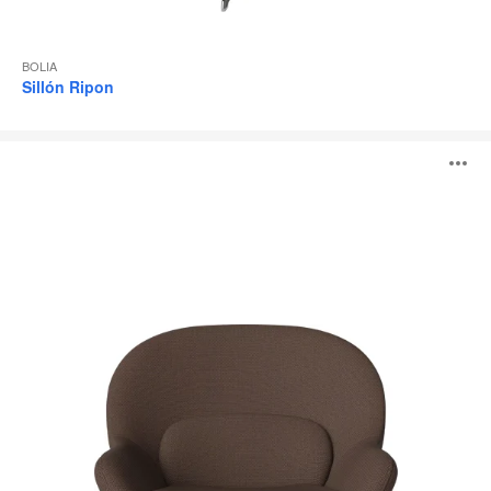
BOLIA
Sillón Ripon
Sillón
A
Philippa
i