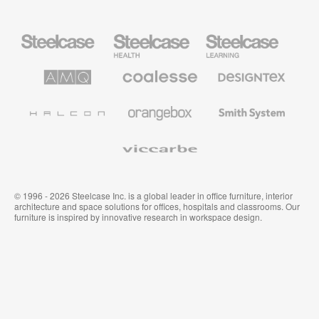
Mobiliario
Mobiliario
Mobiliario
Steelcase
para
para
sanidad
educación
de
de
AMQ
Mobiliario
Textiles
Steelcase
Steelcase
Solutions
premium
de
de
Designtex
Coalesse
Halcon
Orangebox
Smith
System
Viccarbe
© 1996 - 2026 Steelcase Inc. is a global leader in office furniture, interior
architecture and space solutions for offices, hospitals and classrooms. Our
furniture is inspired by innovative research in workspace design.