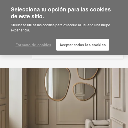
Selecciona tu opción para las cookies
×
Are you in United States?
de este sitio.
Would you like to see Products we sell in
Steelcase utiliza las cookies para ofrecerle al usuario una mejor
your region?
experiencia.
Americas
English
Formato de cookies
Aceptar todas las cookies
Español