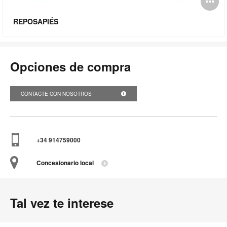
Ab
i
REPOSAPIÉS
Opciones de compra
CONTACTE CON NOSOTROS
+34 914759000
Concesionario local
Tal vez te interese
Sillón