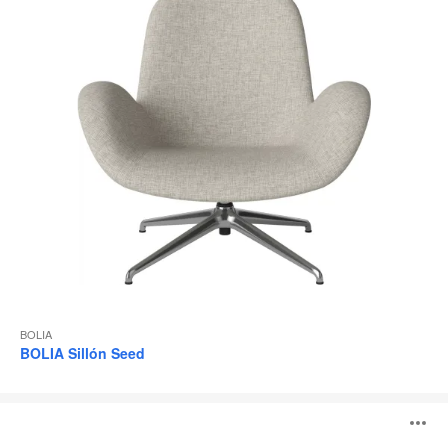
BOLIA
BOLIA Sillón Seed
Puf
A
Cloud