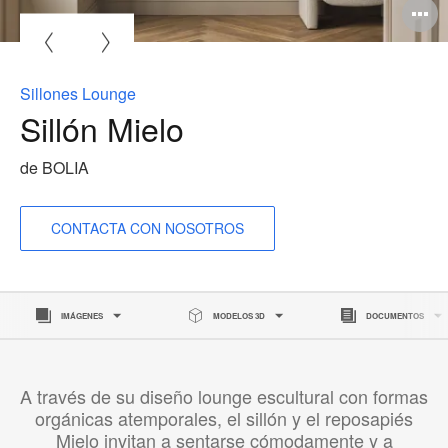
A
i
Sillones Lounge
Sillón Mielo
de BOLIA
CONTACTA CON NOSOTROS
IMÁGENES
MODELOS 3D
DOCUMENTOS
A través de su diseño lounge escultural con formas
orgánicas atemporales, el sillón y el reposapiés
Mielo invitan a sentarse cómodamente y a