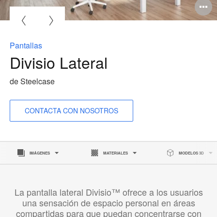
A
i
Pantallas
Divisio Lateral
de Steelcase
CONTACTA CON NOSOTROS
IMÁGENES
MATERIALES
MODELOS 3D
La pantalla lateral Divisio™ ofrece a los usuarios
una sensación de espacio personal en áreas
compartidas para que puedan concentrarse con