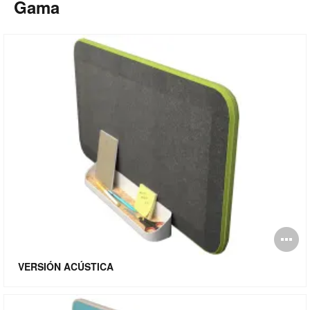
Gama
Ab
i
VERSIÓN ACÚSTICA