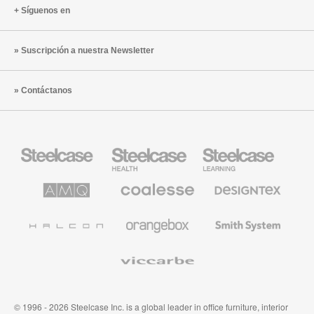
Síguenos en
Suscripción a nuestra Newsletter
Contáctanos
Mobiliario
Mobiliario
Mobiliario
Steelcase
para
para
sanidad
educación
de
de
AMQ
Mobiliario
Textiles
Steelcase
Steelcase
Solutions
premium
de
de
Designtex
Coalesse
Halcon
Orangebox
Smith
System
Viccarbe
© 1996 - 2026 Steelcase Inc. is a global leader in office furniture, interior