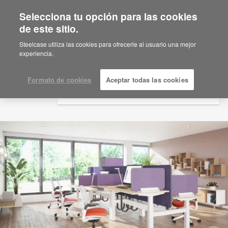
Selecciona tu opción para las cookies
×
Are you in United States?
de este sitio.
Would you like to see Products we sell in
Steelcase utiliza las cookies para ofrecerle al usuario una mejor
your region?
experiencia.
Americas
English
Formato de cookies
Aceptar todas las cookies
Español