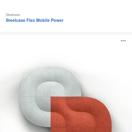
Steelcase
Steelcase Flex Mobile Power
Paneles
A
acústicos
Truchet
i