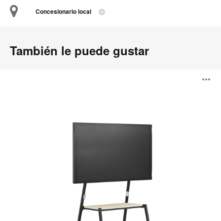
Concesionario local
También le puede gustar
Steelcase
A
Flex
Media
Cart
i