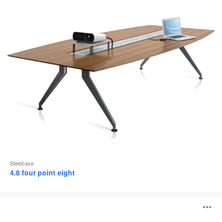
Steelcase
4.8 four point eight
Mesas
A
Ocular™