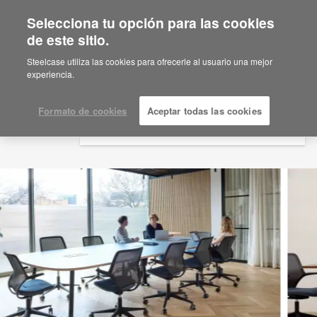
Selecciona tu opción para las cookies
×
Are you in United States?
de este sitio.
Would you like to see Products we sell in
Steelcase utiliza las cookies para ofrecerle al usuario una mejor
your region?
experiencia.
Americas
English
Formato de cookies
Aceptar todas las cookies
Español