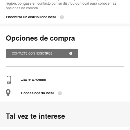
región, póngase en contacto con su distribuidor local para conocer las
opciones de compra.
Encontrar un distribuidor local
Opciones de compra
CONTACTE CON NOSOTROS
+34 914759000
Concesionario local
Tal vez te interese
Mesas