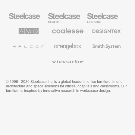
Mobiliario
Mobiliario
Mobiliario
Steelcase
para
para
sanidad
educación
de
de
AMQ
Mobiliario
Textiles
Steelcase
Steelcase
Solutions
premium
de
de
Designtex
Coalesse
Halcon
Orangebox
Smith
System
Viccarbe
© 1996 - 2026 Steelcase Inc. is a global leader in office furniture, interior
architecture and space solutions for offices, hospitals and classrooms. Our
furniture is inspired by innovative research in workspace design.