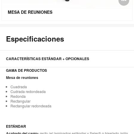
i
MESA DE REUNIONES
Especificaciones
CARACTERÍSTICAS ESTÁNDAR + OPCIONALES
GAMA DE PRODUCTOS
Mesa de reuniones
Cuadrada
Cudrada redondeada
Redonda
Rectangular
Rectangular redondeada
ESTÁNDAR
Acabado del canto:
recto (el laminados estándar y Select) o biselado (sólo