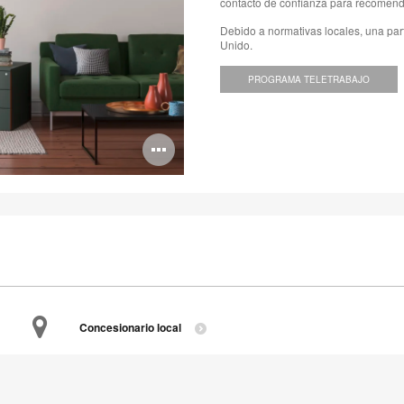
contacto de confianza para recomend
Debido a normativas locales, una par
Unido.
PROGRAMA TELETRABAJO
Abrir
imagen
Concesionario local