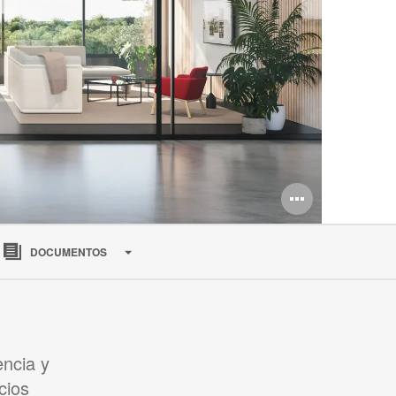
Abrir
imagen
DOCUMENTOS
encia y
cios