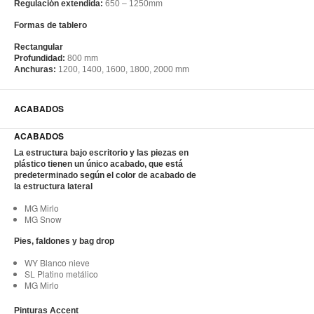
Regulación extendida:
650 – 1250mm
Formas de tablero
Rectangular
Profundidad:
800 mm
Anchuras:
1200, 1400, 1600, 1800, 2000 mm
ACABADOS
ACABADOS
La estructura bajo escritorio y las piezas en
plástico tienen un único acabado, que está
predeterminado según el color de acabado de
la estructura lateral
MG Mirlo
MG Snow
Pies, faldones y bag drop
WY Blanco nieve
SL Platino metálico
MG Mirlo
Pinturas Accent