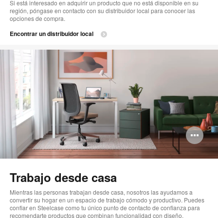
Si está interesado en adquirir un producto que no está disponible en su
región, póngase en contacto con su distribuidor local para conocer las
opciones de compra.
Encontrar un distribuidor local
Ab
im
Trabajo desde casa
Mientras las personas trabajan desde casa, nosotros las ayudamos a
convertir su hogar en un espacio de trabajo cómodo y productivo. Puedes
confiar en Steelcase como tu único punto de contacto de confianza para
recomendarte productos que combinan funcionalidad con diseño.