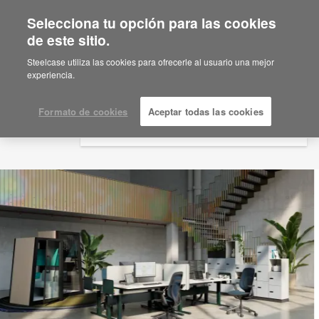
Selecciona tu opción para las cookies
×
Are you in United States?
de este sitio.
Would you like to see Products we sell in
Steelcase utiliza las cookies para ofrecerle al usuario una mejor
your region?
experiencia.
Americas
English
Formato de cookies
Aceptar todas las cookies
Español