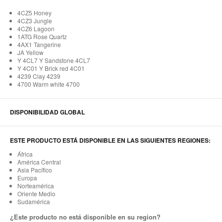
4CZ5 Honey
4CZ3 Jungle
4CZ6 Lagoon
1ATG Rose Quartz
4AX1 Tangerine
JA Yellow
Y 4CL7 Y Sandstone 4CL7
Y 4C01 Y Brick red 4C01
4239 Clay 4239
4700 Warm white 4700
DISPONIBILIDAD GLOBAL
ESTE PRODUCTO ESTÁ DISPONIBLE EN LAS SIGUIENTES REGIONES:
África
América Central
Asia Pacífico
Europa
Norteamérica
Oriente Medio
Sudamérica
¿Este producto no está disponible en su region?