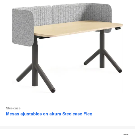
Steelcase
Mesas ajustables en altura Steelcase Flex
Mesa