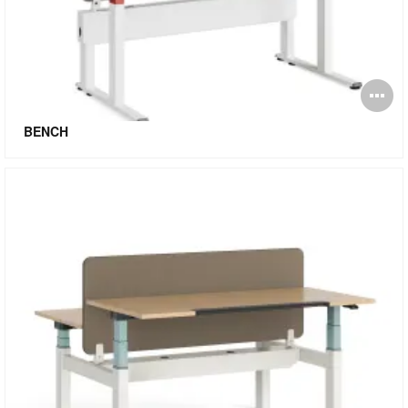
Ab
i
BENCH