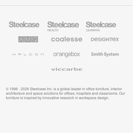
Mobiliario
Mobiliario
Mobiliario
Steelcase
para
para
sanidad
educación
de
de
AMQ
Mobiliario
Textiles
Steelcase
Steelcase
Solutions
premium
de
de
Designtex
Coalesse
Halcon
Orangebox
Smith
System
Viccarbe
© 1996 - 2026 Steelcase Inc. is a global leader in office furniture, interior
architecture and space solutions for offices, hospitals and classrooms. Our
furniture is inspired by innovative research in workspace design.