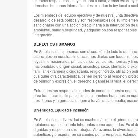
mientras respetamos la ley nacional o local, vemos estas ley
derechos humanos internacionales excedan la ley local o naci
Los miembros del equipo ejecutivo y de nuestra junta directiva 
desarrollo de esta política y son responsables de su implemen
sancionarse con una acción disciplinaria o la interrupción de 
ambiental, salud y seguridad, y adquisición son responsables 
integración.
DERECHOS HUMANOS
En Steelcase, las personas son el corazón de todo lo que ha
esenciales en nuestras interacciones diarias con todos, refue
leyes internacionales, principios, convenciones, normas y lin
nacionalidad u origen social, ancestros, sexo, identidad o exp
familiar, extranjería o ciudadanía, religión/ credo, afiliación 
cualquier otra característica, tienen derecho al respeto y prot
de opinión y expresión, el derecho a ganarse la vida, el derec
Entre nuestras responsabilidades de conducir nuestro negocio
para identificar los impactos de los derechos humanos en nue
Los líderes y la gerencia dirigen a través de la empatía, es
Diversidad, Equidad e Inclusión
En Steelcase, la diversidad es mucho más que el género, la raz
opiniones que sean tanto inherentes como adquiridas. Es el de
dignidad y respeto en sus trabajos. Abrazamos la diversidad,
auténticos y prosperar en su camino por la Empresa. Extendem