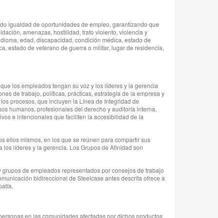
ando igualdad de oportunidades de empleo, garantizando que
ación, amenazas, hostilidad, trato violento, violencia y
, idioma, edad, discapacidad, condición médica, estado de
ica, estado de veterano de guerra o militar, lugar de residencia,
 que los empleados tengan su voz y los líderes y la gerencia
s de trabajo, políticas, prácticas, estrategia de la empresa y
y los procesos, que incluyen la Línea de Integridad de
sos humanos, profesionales del derecho y auditoría interna,
s e intencionales que faciliten la accesibilidad de la
s ellos mismos, en los que se reúnen para compartir sus
los líderes y la gerencia. Los Grupos de Afinidad son
as y grupos de empleados representados por consejos de trabajo
omunicación bidireccional de Steelcase antes descrita ofrece a
atía.
 personas en las comunidades afectadas por dichos productos,