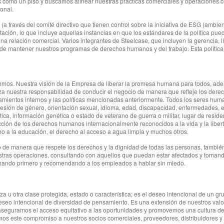
es como un piso y buscamos alinear nuestras prácticas comerciales y operaciones 
onal.
(a través del comité directivo que tienen control sobre la iniciativa de ESG (ambie
tación, lo que incluye aquellas instancias en que los estándares de la política p
una relación comercial. Varios integrantes de Steelcase, que incluyen la gerencia,
de mantener nuestros programas de derechos humanos y del trabajo. Esta política s
cemos. Nuestra visión de la Empresa de liberar la promesa humana para todos, ad
rza nuestra responsabilidad de conducir el negocio de manera que refleje los dere
eamientos internos y las políticas mencionadas anteriormente. Todos los seres huma
resión de género, orientación sexual, idioma, edad, discapacidad, enfermedades, es
política, información genética o estado de veterano de guerra o militar, lugar de resi
ección de los derechos humanos internacionalmente reconocidos a la vida y la libertad
ho a la educación, el derecho al acceso a agua limpia y muchos otros.
 de manera que respete los derechos y la dignidad de todas las personas, también 
stras operaciones, consultando con aquellos que puedan estar afectados y tomando
cuchando primero y recomendando a los empleados a hablar sin miedo.
a u otra clase protegida, estado o característica; es el deseo intencional de un gr
seo intencional de diversidad de pensamiento. Es una extensión de nuestros valor
 aseguramos el acceso equitativo a las oportunidades y promovemos una cultura d
os este compromiso a nuestros socios comerciales, proveedores, distribuidores y