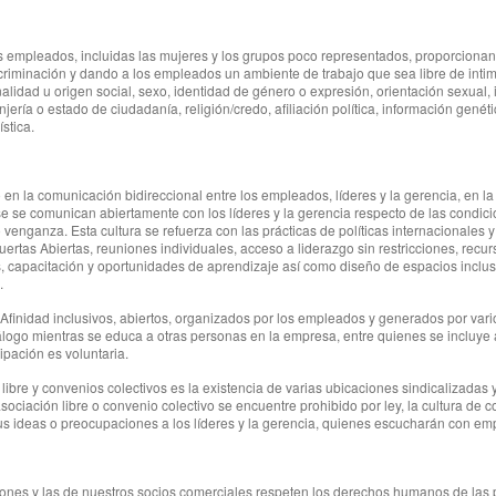
s empleados, incluidas las mujeres y los grupos poco representados, proporcion
criminación y dando a los empleados un ambiente de trabajo que sea libre de intimid
nalidad u origen social, sexo, identidad de género o expresión, orientación sexual
anjería o estado de ciudadanía, religión/credo, afiliación política, información genét
stica.
en la comunicación bidireccional entre los empleados, líderes y la gerencia, en la
se comunican abiertamente con los líderes y la gerencia respecto de las condicione
 venganza. Esta cultura se refuerza con las prácticas de políticas internacionales 
rtas Abiertas, reuniones individuales, acceso a liderazgo sin restricciones, recur
 capacitación y oportunidades de aprendizaje así como diseño de espacios inclusivo
.
nidad inclusivos, abiertos, organizados por los empleados y generados por vario
ogo mientras se educa a otras personas en la empresa, entre quienes se incluye a 
ipación es voluntaria.
 libre y convenios colectivos es la existencia de varias ubicaciones sindicalizad
ciación libre o convenio colectivo se encuentre prohibido por ley, la cultura de c
s ideas o preocupaciones a los líderes y la gerencia, quienes escucharán con emp
iones y las de nuestros socios comerciales respeten los derechos humanos de las