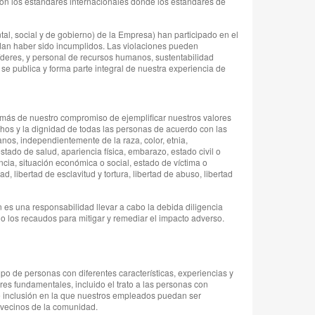
con los estándares internacionales donde los estándares de
ntal, social y de gobierno) de la Empresa) han participado en el
uedan haber sido incumplidos. Las violaciones pueden
 líderes, y personal de recursos humanos, sustentabilidad
e publica y forma parte integral de nuestra experiencia de
emás de nuestro compromiso de ejemplificar nuestros valores
chos y la dignidad de todas las personas de acuerdo con las
nos, independientemente de la raza, color, etnia,
tado de salud, apariencia física, embarazo, estado civil o
dencia, situación económica o social, estado de víctima o
, libertad de esclavitud y tortura, libertad de abuso, libertad
es una responsabilidad llevar a cabo la debida diligencia
 los recaudos para mitigar y remediar el impacto adverso.
upo de personas con diferentes características, experiencias y
es fundamentales, incluido el trato a las personas con
e inclusión en la que nuestros empleados puedan ser
 vecinos de la comunidad.