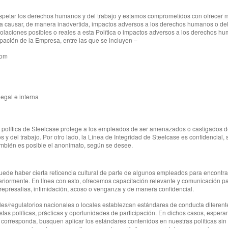
respetar los derechos humanos y del trabajo y estamos comprometidos con ofrecer
a causar, de manera inadvertida, impactos adversos a los derechos humanos o del
aciones posibles o reales a esta Política o impactos adversos a los derechos huma
ipación de la Empresa, entre las que se incluyen –
com
egal e interna
olítica de Steelcase protege a los empleados de ser amenazados o castigados de
y del trabajo. Por otro lado, la Línea de Integridad de Steelcase es confidencial,
ambién es posible el anonimato, según se desee.
uede haber cierta reticencia cultural de parte de algunos empleados para encontra
teriormente. En línea con esto, ofrecemos capacitación relevante y comunicación
represalias, intimidación, acoso o venganza y de manera confidencial.
les/regulatorios nacionales o locales establezcan estándares de conducta diferente
estas políticas, prácticas y oportunidades de participación. En dichos casos, espe
corresponda, busquen aplicar los estándares contenidos en nuestras políticas sin 