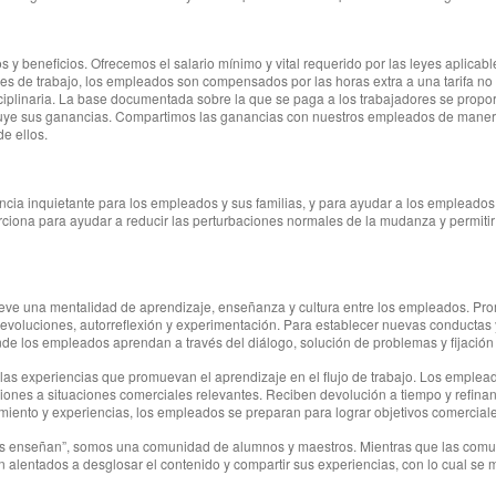
 y beneficios. Ofrecemos el salario mínimo y vital requerido por las leyes aplicabl
 de trabajo, los empleados son compensados ​​por las horas extra a una tarifa no 
ciplinaria. La base documentada sobre la que se paga a los trabajadores se pro
ribuye sus ganancias. Compartimos las ganancias con nuestros empleados de maner
e ellos.
ncia inquietante para los empleados y sus familias, y para ayudar a los empleado
rciona para ayudar a reducir las perturbaciones normales de la mudanza y permitir
ueve una mentalidad de aprendizaje, enseñanza y cultura entre los empleados. Pr
e devoluciones, autorreflexión y experimentación. Para establecer nuevas conducta
de los empleados aprendan a través del diálogo, solución de problemas y fijación 
 las experiencias que promuevan el aprendizaje en el flujo de trabajo. Los emplea
ones a situaciones comerciales relevantes. Reciben devolución a tiempo y refinan
nto y experiencias, los empleados se preparan para lograr objetivos comerciales
dos enseñan”, somos una comunidad de alumnos y maestros. Mientras que las comu
alentados a desglosar el contenido y compartir sus experiencias, con lo cual se 