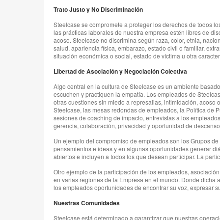
Trato Justo y No Discriminación
Steelcase se compromete a proteger los derechos de todos lo
las prácticas laborales de nuestra empresa estén libres de dis
acoso. Steelcase no discrimina según raza, color, etnia, nacio
salud, apariencia física, embarazo, estado civil o familiar, extr
situación económica o social, estado de víctima u otra caracterí
Libertad de Asociación y Negociación Colectiva
Algo central en la cultura de Steelcase es un ambiente basado 
escuchen y practiquen la empatía. Los empleados de Steelcase 
otras cuestiones sin miedo a represalias, intimidación, acoso o
Steelcase, las mesas redondas de empleados, la Política de Pue
sesiones de coaching de impacto, entrevistas a los empleados,
gerencia, colaboración, privacidad y oportunidad de descanso
Un ejemplo del compromiso de empleados son los Grupos de Afi
pensamientos e ideas y en algunas oportunidades generar diál
abiertos e incluyen a todos los que desean participar. La partic
Otro ejemplo de la participación de los empleados, asociación
en varias regiones de la Empresa en el mundo. Donde dicha aso
los empleados oportunidades de encontrar su voz, expresar su
Nuestras Comunidades
Steelcase está determinado a garantizar que nuestras operac