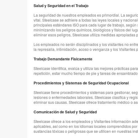
Salud y Seguridad en el Trabajo
La seguridad de nuestros empleados es primordial. La seguridad
vital. Steelcase se adhiere a todas las leyes locales y nacio
principales estándares ISO para cada lugar de trabajo, según 
minimizando los peligros químicos, biológicos y físicos del l
eliminar esos peligros, Steelcase utiliza medidas apropiadas p
Los empleados no serán disciplinados y los visitantes no en
la represalia, intimidación, acoso o venganza y los Visitante
Trabajo Demandante Físicamente
Steelcase identifica, evalúa y utiliza las mejores prácticas p
repetición, estar mucho tiempo de pie y tareas de ensamblado 
Procedimientos y Sistemas de Seguridad Ocupacional
Steelcase tiene procedimientos y sistemas para gestionar, seg
lesiones o enfermedades laborales. Steelcase clasifica y regi
eliminar sus causas. Steelcase ofrece tratamiento médico o ase
Comunicación de Salud y Seguridad
Steelcase ofrece a los empleados y Visitantes información ad
aplicables, así como en los idiomas locales comprendidos por
sustancias tóxicas o peligrosas que se utilicen en nuestras 