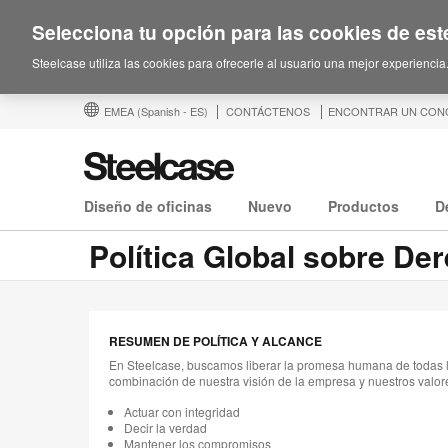
Selecciona tu opción para las cookies de este
Steelcase utiliza las cookies para ofrecerle al usuario una mejor experiencia
EMEA
(Spanish - ES)
CONTÁCTENOS
ENCONTRAR UN CON
Diseño de oficinas
Nuevo
Productos
D
Política Global sobre D
RESUMEN DE POLÍTICA Y ALCANCE
En Steelcase, buscamos liberar la promesa humana de todas la
combinación de nuestra visión de la empresa y nuestros valor
Actuar con integridad
Decir la verdad
Mantener los compromisos