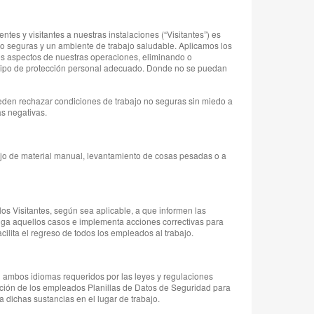
tes y visitantes a nuestras instalaciones (“Visitantes”) es
ajo seguras y un ambiente de trabajo saludable. Aplicamos los
los aspectos de nuestras operaciones, eliminando o
 equipo de protección personal adecuado. Donde no se puedan
eden rechazar condiciones de trabajo no seguras sin miedo a
as negativas.
anejo de material manual, levantamiento de cosas pesadas o a
os Visitantes, según sea aplicable, a que informen las
tiga aquellos casos e implementa acciones correctivas para
ilita el regreso de todos los empleados al trabajo.
n ambos idiomas requeridos por las leyes y regulaciones
ición de los empleados Planillas de Datos de Seguridad para
dichas sustancias en el lugar de trabajo.