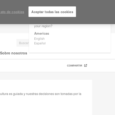
×
Are you in United States?
ato de cookies
Aceptar todas las cookies
Would you like to see Products we sell in
your region?
LOGIN / REGISTRARSE
Americas
English
Español
Sobre nosotros
COMPARTIR
ultura es guiada y nuestras decisiones son tomadas por la