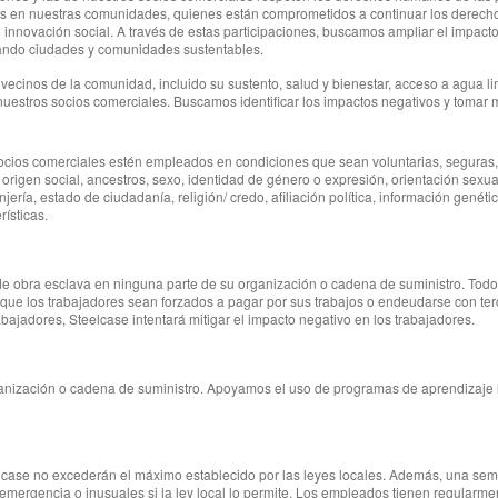
les en nuestras comunidades, quienes están comprometidos a continuar los derech
 innovación social. A través de estas participaciones, buscamos ampliar el impacto
eando ciudades y comunidades sustentables.
inos de la comunidad, incluido su sustento, salud y bienestar, acceso a agua lim
nuestros socios comerciales. Buscamos identificar los impactos negativos y tomar m
socios comerciales estén empleados en condiciones que sean voluntarias, segura
u origen social, ancestros, sexo, identidad de género o expresión, orientación sex
anjería, estado de ciudadanía, religión/ credo, afiliación política, información genét
rísticas.
 de obra esclava en ninguna parte de su organización o cadena de suministro. Todo e
s que los trabajadores sean forzados a pagar por sus trabajos o endeudarse con te
abajadores, Steelcase intentará mitigar el impacto negativo en los trabajadores.
organización o cadena de suministro. Apoyamos el uso de programas de aprendizaje
elcase no excederán el máximo establecido por las leyes locales. Además, una se
 emergencia o inusuales si la ley local lo permite. Los empleados tienen regularmen