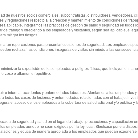
 de nuestros socios comerciales, subcontratistas, distribuidores, vendedores, clien
nales y regulaciones respecto a la creación y mantenimiento de condiciones de trab
sea aplicable. Integramos las prácticas de gestión de salud y seguridad en todos 
ugar de trabajo y ofreciendo a los empleados y visitantes, según sea aplicable, el
ara mitigar los riesgos.
frentarán repercusiones para presentar cuestiones de seguridad. Los empleados pu
s pueden rechazar las condiciones inseguras de visitas sin miedo a las consecuenci
ara minimizar la exposición de los empleados a peligros físicos, que incluyen el m
forzoso o altamente repetitivo.
uir e informar accidentes y enfermedades laborales. Alentamos a los empleados y l
stra todos los casos de lesiones y enfermedades relacionadas con el trabajo, inves
gura el acceso de los empleados a la cobertura de salud adicional y/o pública y fac
ecuada de seguridad y salud en el lugar de trabajo, precauciones y capacitación e
 los empleados aunque no sean exigidos por la ley local. Steelcase pone a dispos
instalaciones y educa de manera apropiada a los empleados que puedan exponerse a 