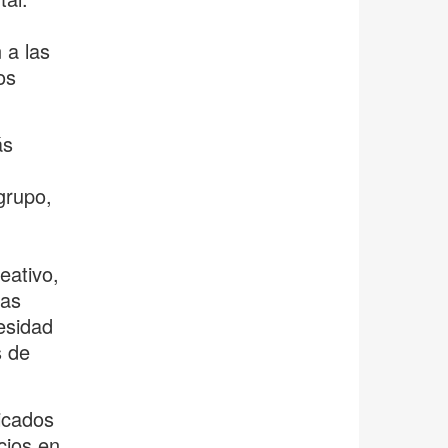
 a las
os
ás
grupo,
eativo,
das
esidad
s de
icados
cios en