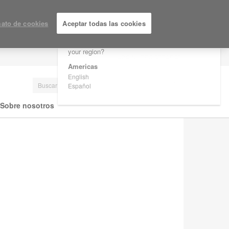
×
Are you in United States?
ato de cookies
Aceptar todas las cookies
Would you like to see Products we sell in
your region?
LOGIN / REGISTRARSE
Americas
English
Español
Sobre nosotros