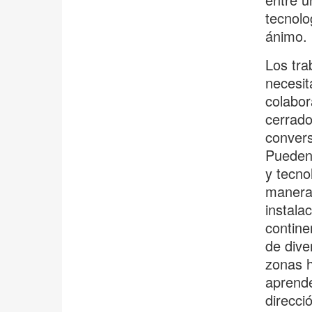
tecnolo
ánimo.
Los tra
necesit
colabor
cerrado
convers
Pueden 
y tecno
manera 
instala
contine
de dive
zonas h
aprende
direcci