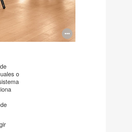
Abrir
imagen
 de
duales o
sistema
ciona
ede
gir