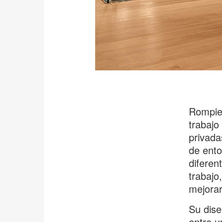
Rompie
trabajo
privada
de ento
diferen
trabajo
mejorar
Su dise
entre u