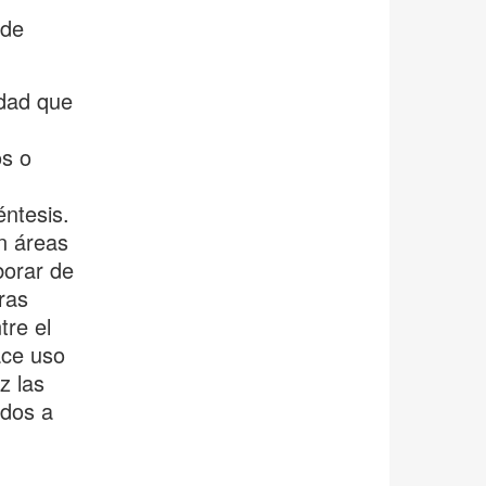
 de
idad que
os o
éntesis.
on áreas
borar de
ras
tre el
ace uso
z las
idos a