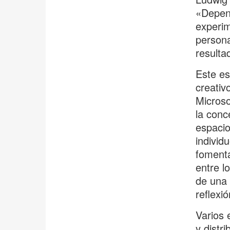
«Depend
experim
persona
resulta
Este es
creativo
Microso
la conc
espacio
individ
fomenta
entre l
de una 
reflexió
Varios 
y distr