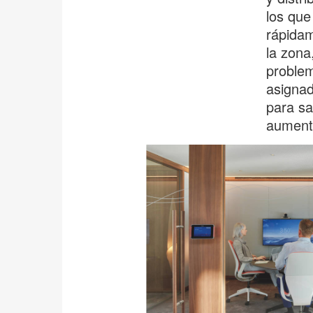
los que
rápidam
la zona
problem
asignad
para sa
aumenta