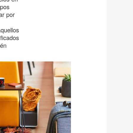
ipos
ar por
quellos
ficados
ién