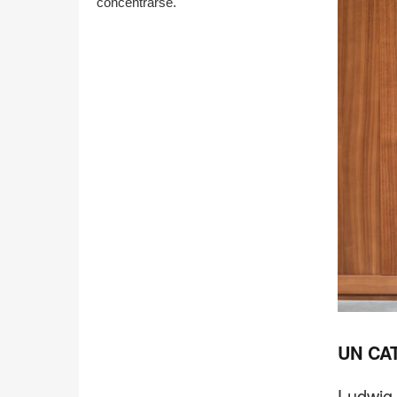
concentrarse.
UN CA
Ludwig 