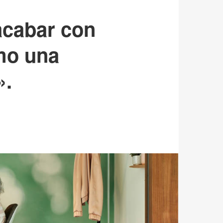
acabar con
omo una
».