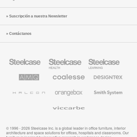
Suscripción a nuestra Newsletter
Contáctanos
Mobiliario
Mobiliario
Mobiliario
Steelcase
para
para
sanidad
educación
de
de
AMQ
Mobiliario
Textiles
Steelcase
Steelcase
Solutions
premium
de
de
Designtex
Coalesse
Halcon
Orangebox
Smith
System
Viccarbe
© 1996 - 2026 Steelcase Inc. is a global leader in office furniture, interior
architecture and space solutions for offices, hospitals and classrooms. Our