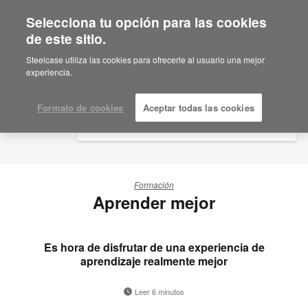
Selecciona tu opción para las cookies
×
Are you in United States?
de este sitio.
Would you like to see Products we sell in
Steelcase utiliza las cookies para ofrecerle al usuario una mejor
your region?
experiencia.
Americas
English
Formato de cookies
Aceptar todas las cookies
Español
Formación
Aprender mejor
Es hora de disfrutar de una experiencia de
aprendizaje realmente mejor
Leer 6 minutos