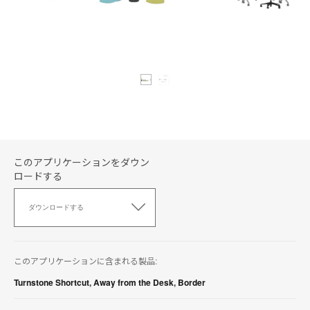
このアプリケーションをダウン
ロードする
こ
の
ダウンロードする
ア
プ
リ
ケ
このアプリケーションに含まれる製品:
ー
シ
Turnstone Shortcut
,
Away from the Desk
,
Border
ョ
ン