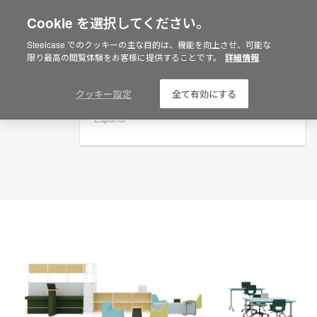
Cookie を選択してください。
×
Are you in United States?
プランニングアイデア
Steelcase でのクッキーの主な目的は、機能を向上させ、可能な
限り最高の閲覧体験をお客様に提供することです。
詳細情報
ID: YR5CY8CF
Would you like to see Products we sell in
your region?
Americas
クッキー設定
全て有効にする
English
Español