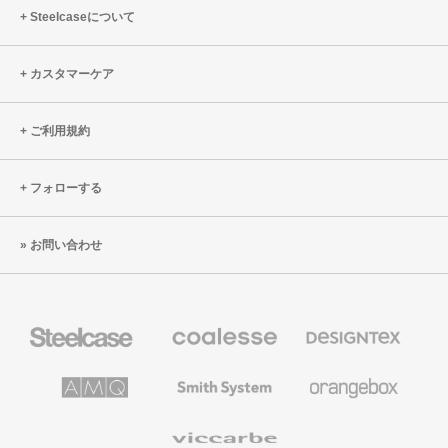
Steelcaseについて
カスタマーケア
ご利用規約
フォローする
お問い合わせ
Steelcase
Coalesse
Designtex
の
の
プ
テ
レ
キ
AMQ
Smith
Orangebox
ミ
ス
Solutions
System
ア
タ
ム
イ
Viccarbe
オ
ル