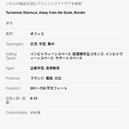
これらの製品を含むプランニングアイデアを検索:
を
ダ
Turnstone Shortcut
,
Away from the Desk
,
Border
ウ
ン
タグ
ロ
ー
業界:
オフィス
ド
す
Typologies:
交流
,
学習
,
集中
る
Setting
インビトウィーンスペース
,
図書館学生コモンズ
,
インビトウ
Types:
ィーンスペース
,
サポートスペース
Ages:
企業学習
,
高等教育
Postures:
ラウンジ
,
着座
,
立位
Footprint:
501〜750 平方フィート
収容人数 / 容
9-15
量:
Customizable
いいえ