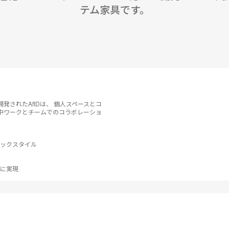
テム家具です。
されたAftDは、 個人スペースとコ
中ワークとチームでのコラボレーショ
ックスタイル
に実現