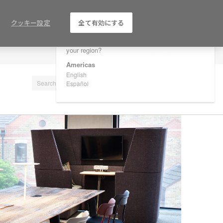
×
Are you in United States?
クッキー設定
全て有効にする
Would you like to see Products we sell in
your region?
LOG IN / REGISTER
Americas
English
Español