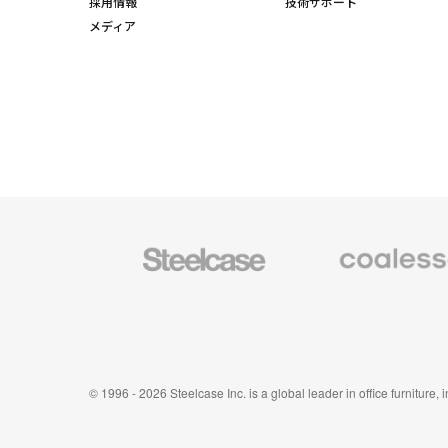
採用情報
技術サポート
メディア
Steelcase
Coalesse
の
プ
レ
ミ
ア
ム
オ
フ
ィ
© 1996 - 2026 Steelcase Inc. is a global leader in office furniture,
ス
家
具