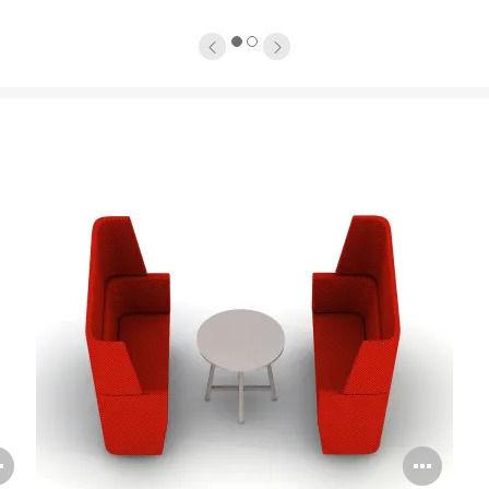
1
2
Open
Ope