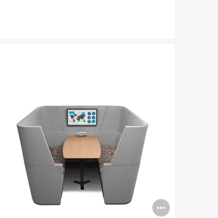
n
Open