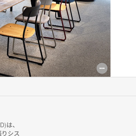
Open
image
tooltip
tD)は、
張りシス