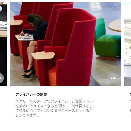
Open
Ope
image
ima
プライバシーの調整
tooltip
tool
スクリーンのタイプでプライバシーと音響レベル
を柔軟にチョイスできると同時に、間仕切りとし
て必要に応じてすばやく集中スペースをつくるこ
とができます。