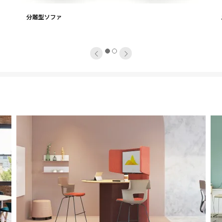
image
ima
分離型ソファ
tooltip
tool
1
2