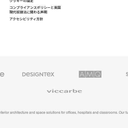
クッキーの設定
コンプライアンスポリシーと英国
現代奴隷法に関わる声明
アクセシビリティ方針
Designtex
AMQ
Smith
の
Solutions
System
テ
キ
Viccarbe
ス
タ
イ
ル
&
ウ
 interior architecture and space solutions for offices, hospitals and classrooms. Our 
ォ
ー
ル