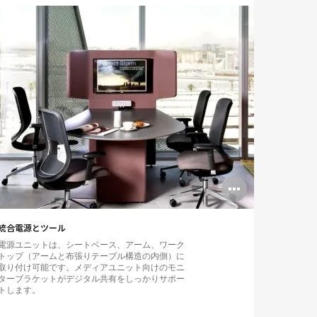
n
Open
ge
image
統合電源とツール
個性豊かな
tip
tooltip
電源ユニットは、シートベース、アーム、ワーク
豊富な張り
トップ（アームと布張りテーブル構造の内側）に
リーンなど
取り付け可能です。メディアユニット向けのモニ
ことで企業
ターブラケットがデジタル共有をしっかりサポー
トします。