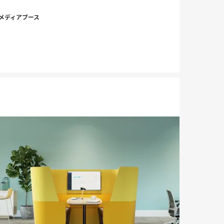
ge
image
メディアブース
オープンセ
tip
tooltip