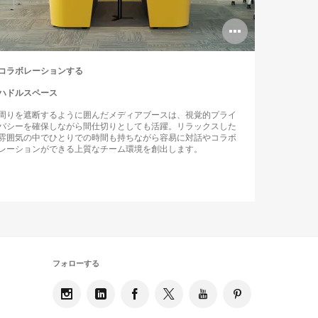
n
Open
ge
image
コラボレーションする
tip
tooltip
ハドルスペース
周りを遮断するように囲んだメディアブースは、視覚的プライ
バシーを確保しながら間仕切りとしても活躍。リラックスした
雰囲気の中でひとりでの時間も持ちながら容易に対話やコラボ
レーションができる上質なチーム環境を創出します。
フォローする