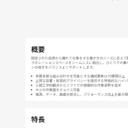
概要
固定された自席から離れて仕事をする働き方のニーズに応えて開発
ラボレーションスペースをシームレスに融合し、ひとりでの集
ンの両方をバランスよくサポートします。
多種多様な組み合わせを可能とする構成要素は70種類以上
上質な音響・視覚的プライバシーを提供する特長的なハイバ
人間工学的観点からソファでの健康的な作業姿勢を追求
大小の作業面をチョイス可能
電源、データ、画面を統合し、パフォーマンス向上を最大限
特長