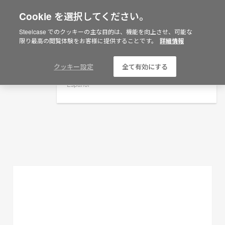
Cookie を選択してください。
×
Are you in United States?
Steelcase でのクッキーの主な目的は、機能を向上させ、可能な
プランニングアイデア
限り最高の閲覧体験をお客様に提供することです。
詳細情報
Would you like to see Products we sell in
your region?
フィルターを表示
Americas
クッキー設定
全て有効にする
English
Español