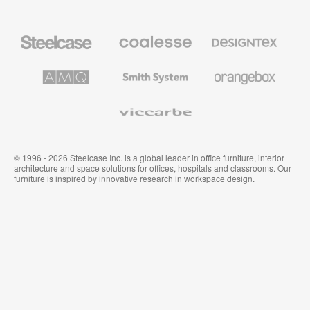
Steelcase
Coalesse
Designtex
の
の
プ
テ
レ
キ
AMQ
Smith
Orangebox
ミ
ス
Solutions
System
ア
タ
ム
イ
Viccarbe
オ
ル
フ
&
ィ
ウ
ス
ォ
家
ー
© 1996 - 2026 Steelcase Inc. is a global leader in office furniture, interior
具
ル
architecture and space solutions for offices, hospitals and classrooms. Our
カ
furniture is inspired by innovative research in workspace design.
バ
リ
ン
グ