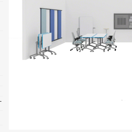
Open
image
ー
tooltip