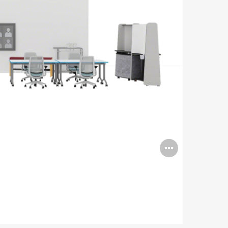
Open
image
tooltip