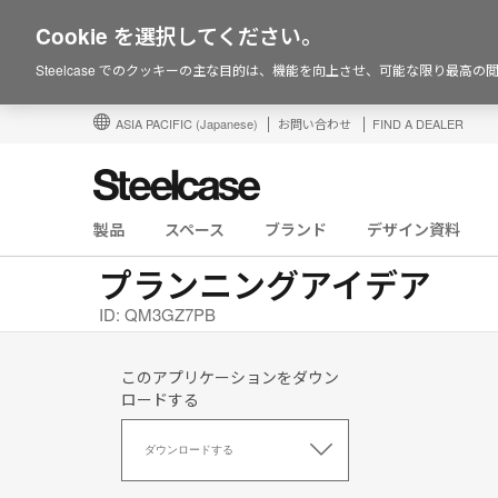
Cookie を選択してください。
Steelcase でのクッキーの主な目的は、機能を向上させ、可能な限り最高
ASIA PACIFIC
(Japanese)
お問い合わせ
FIND A DEALER
製品
スペース
ブランド
デザイン資料
プランニングアイデア
ID: QM3GZ7PB
このアプリケーションをダウン
ロードする
こ
の
ダウンロードする
ア
プ