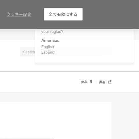
×
Are you in United States?
クッキー設定
全て有効にする
Would you like to see Products we sell in
your region?
LOG IN / REGISTER
Americas
English
Español
保存
共有