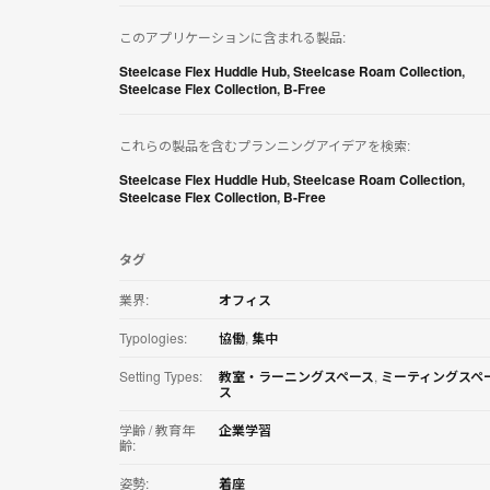
リ
ケ
このアプリケーションに含まれる製品:
ー
シ
Steelcase Flex Huddle Hub
,
Steelcase Roam Collection
,
Steelcase Flex Collection
,
B-Free
ョ
ン
を
これらの製品を含むプランニングアイデアを検索:
ダ
ウ
Steelcase Flex Huddle Hub
,
Steelcase Roam Collection
,
ン
Steelcase Flex Collection
,
B-Free
ロ
ー
ド
タグ
す
る
業界:
オフィス
Typologies:
協働
,
集中
Setting Types:
教室・ラーニングスペース
,
ミーティングスペ
ス
学齢 / 教育年
企業学習
齢:
姿勢:
着座