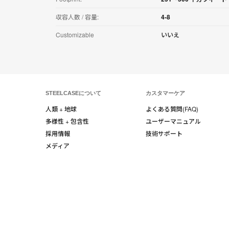
収容人数 / 容量:
4-8
Customizable
いいえ
STEELCASEについて
カスタマーケア
人類 + 地球
よくある質問(FAQ)
多様性 + 包含性
ユーザーマニュアル
採用情報
技術サポート
メディア