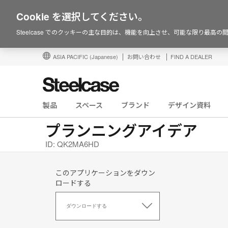
Cookie を選択してください。
Steelcase でのクッキーの主な目的は、機能を向上させ、可能な限り最高
ASIA PACIFIC
(Japanese)
お問い合わせ
FIND A DEALER
製品
スペース
ブランド
デザイン資料
プランニングアイデア
ID: QK2MA6HD
このアプリケーションをダウン
ロードする
こ
の
ダウンロードする
ア
プ