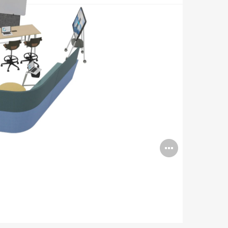
Open
image
tooltip