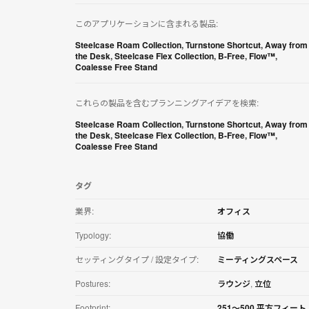
リ
ケ
このアプリケーションに含まれる製品:
ー
シ
Steelcase Roam Collection
,
Turnstone Shortcut
,
Away from
the Desk
,
Steelcase Flex Collection
,
B-Free
,
Flow™
,
ョ
Coalesse Free Stand
ン
を
ダ
これらの製品を含むプランニングアイデアを検索:
ウ
ン
Steelcase Roam Collection
,
Turnstone Shortcut
,
Away from
ロ
the Desk
,
Steelcase Flex Collection
,
B-Free
,
Flow™
,
ー
Coalesse Free Stand
ド
す
る
タグ
業界:
オフィス
Typology:
協働
セッティングタイプ / 設定タイプ:
ミーティングスペース
Postures:
ラウンジ
,
立位
Footprint:
251〜500 平方フィート