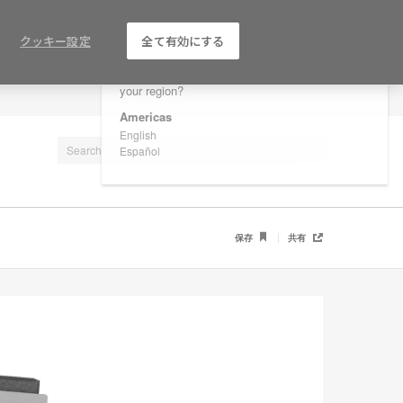
×
Are you in United States?
クッキー設定
全て有効にする
Would you like to see Products we sell in
your region?
LOG IN / REGISTER
Americas
English
Español
保存
共有