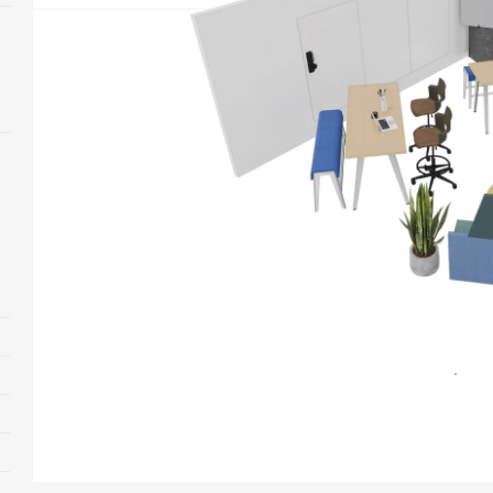
Open
image
tooltip