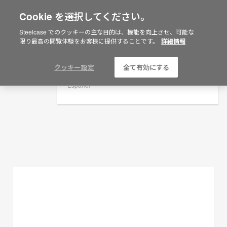
Cookie を選択してください。
×
Are you in United States?
Steelcase でのクッキーの主な目的は、機能を向上させ、可能な
プランニングアイデア
限り最高の閲覧体験をお客様に提供することです。
詳細情報
Would you like to see Products we sell in
your region?
フィルターを表示
Americas
クッキー設定
全て有効にする
English
Español