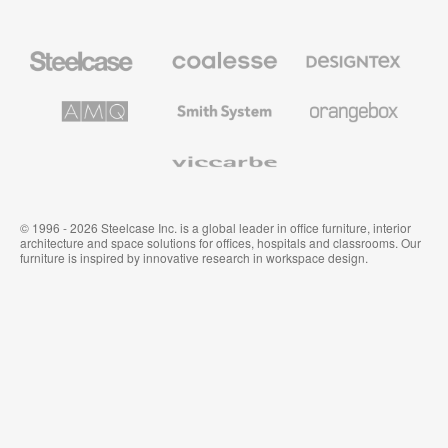
Steelcase
Coalesse
Designtex
の
の
プ
テ
レ
キ
AMQ
Smith
Orangebox
ミ
ス
Solutions
System
ア
タ
ム
イ
Viccarbe
オ
ル
フ
&
ィ
ウ
ス
ォ
家
ー
© 1996 - 2026 Steelcase Inc. is a global leader in office furniture, interior
具
ル
architecture and space solutions for offices, hospitals and classrooms. Our
カ
furniture is inspired by innovative research in workspace design.
バ
リ
ン
グ