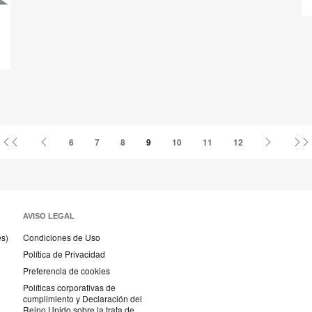
Primer
Página
Página
6
7
8
9
10
11
12
página
anterior
siguiente
AVISO LEGAL
és)
Condiciones de Uso
Política de Privacidad
Preferencia de cookies
Políticas corporativas de
cumplimiento y Declaración del
Reino Unido sobre la trata de