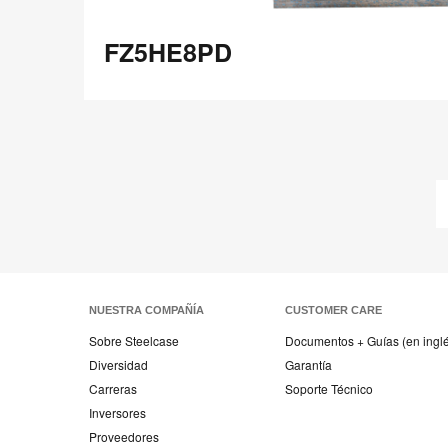
FZ5HE8PD
FZ5HE8PD
Compartir
Compartir
Compartir
Compartir
Compartir
Guardar
en
en
en
en
Facebook
Twitter
Pinterest
Linked-
in
NUESTRA COMPAÑÍA
CUSTOMER CARE
Sobre Steelcase
Documentos + Guías (en ingl
Diversidad
Garantía
Carreras
Soporte Técnico
Inversores
Proveedores