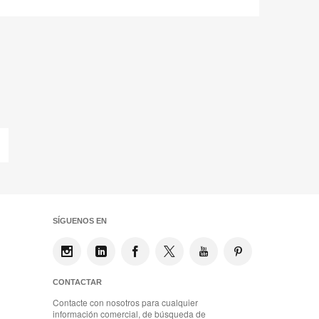
Compartir
Compartir
Compartir
Compartir
Compartir
Guardar
en
en
en
en
Facebook
Twitter
Pinterest
Linked-
in
Última
página
SÍGUENOS EN
CONTACTAR
Contacte con nosotros para cualquier
información comercial, de búsqueda de