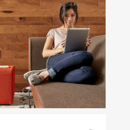
letín
formativo
teelcase