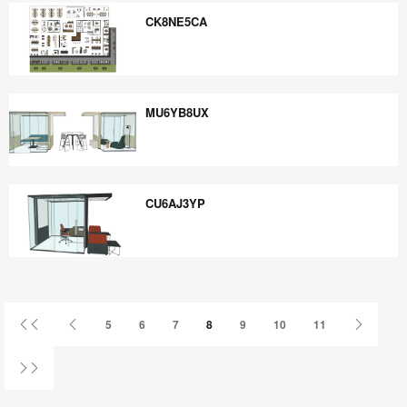
CK8NE5CA
CK8NE5CA
MU6YB8UX
MU6YB8UX
CU6AJ3YP
CU6AJ3YP
Primer
Página
Página
5
6
7
8
9
10
11
página
anterior
siguient
Última
página