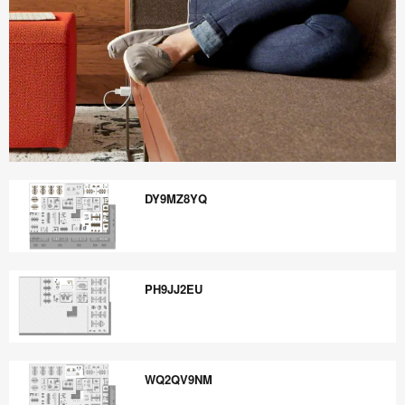
Boletín
Informativo
DY9MZ8YQ
Steelcase
360
DY9MZ8YQ
PH9JJ2EU
PH9JJ2EU
WQ2QV9NM