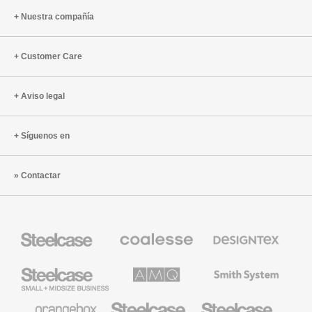
Nuestra compañía
Customer Care
Aviso legal
Síguenos en
Contactar
Mobiliario
Mobiliario
Textiles
Steelcase
Premium
de
de
Designtex
Coalesse
Steelcase
AMQ
Mobiliario
Small
Solutions
de
Business
Smith
System
Mobiliario
Mobiliario
Mobiliario
de
para
para