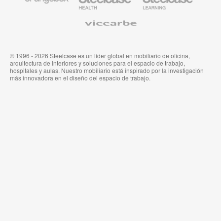
Orangebox
Industria
Educación
Médica
de
Viccarbe
de
Steelcase
Steelcase
© 1996 - 2026 Steelcase es un líder global en mobiliario de oficina,
arquitectura de interiores y soluciones para el espacio de trabajo,
hospitales y aulas. Nuestro mobiliario está inspirado por la investigación
más innovadora en el diseño del espacio de trabajo.