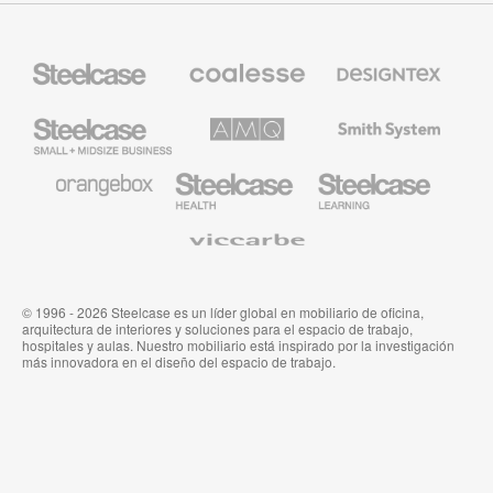
Mobiliario
Mobiliario
Textiles
Steelcase
Premium
de
de
Designtex
Coalesse
Steelcase
AMQ
Mobiliario
Small
Solutions
de
Business
Smith
System
Mobiliario
Mobiliario
Mobiliario
de
para
para
Orangebox
Industria
Educación
Médica
de
Viccarbe
de
Steelcase
Steelcase
© 1996 - 2026 Steelcase es un líder global en mobiliario de oficina,
arquitectura de interiores y soluciones para el espacio de trabajo,
hospitales y aulas. Nuestro mobiliario está inspirado por la investigación
más innovadora en el diseño del espacio de trabajo.