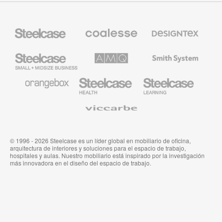
Mobiliario
Mobiliario
Textiles
Steelcase
Premium
de
de
Designtex
Coalesse
Steelcase
AMQ
Mobiliario
Small
Solutions
de
Business
Smith
System
Mobiliario
Mobiliario
Mobiliario
de
para
para
Orangebox
Industria
Educación
Médica
de
Viccarbe
de
Steelcase
Steelcase
© 1996 - 2026 Steelcase es un líder global en mobiliario de oficina,
arquitectura de interiores y soluciones para el espacio de trabajo,
hospitales y aulas. Nuestro mobiliario está inspirado por la investigación
más innovadora en el diseño del espacio de trabajo.