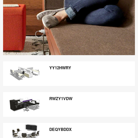
Boletín
Informativo
YY12HWRY
Steelcase
360
YY12HWRY
RWZY1VDW
RWZY1VDW
DEQYBDDX