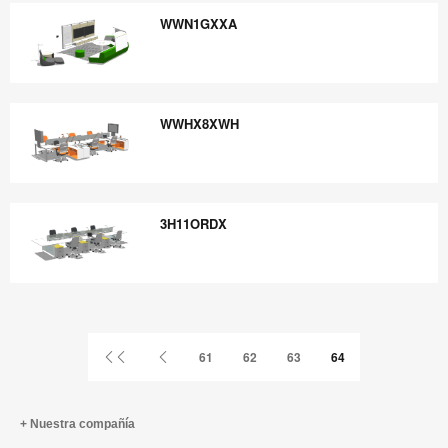
WWN1GXXA
WWN1GXXA
WWHX8XWH
WWHX8XWH
3H11ORDX
3H11ORDX
Primer
Página
61
62
63
64
página
anterior
Nuestra compañía