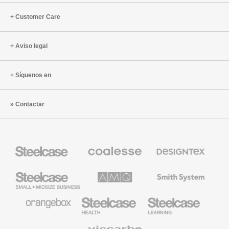
Customer Care
Aviso legal
Síguenos en
Contactar
Mobiliario
Mobiliario
Textiles
Steelcase
Premium
de
de
Designtex
Coalesse
Steelcase
AMQ
Mobiliario
Small
Solutions
de
Business
Smith
System
Mobiliario
Mobiliario
Mobiliario
de
para
para
Orangebox
Industria
Educación
Médica
de
Viccarbe
de
Steelcase