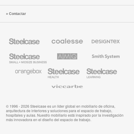
Contactar
Mobiliario
Mobiliario
Textiles
Steelcase
Premium
de
de
Designtex
Coalesse
Steelcase
AMQ
Mobiliario
Small
Solutions
de
Business
Smith
System
Mobiliario
Mobiliario
Mobiliario
de
para
para
Orangebox
Industria
Educación
Médica
de
Viccarbe
de
Steelcase
Steelcase
© 1996 - 2026 Steelcase es un líder global en mobiliario de oficina,
arquitectura de interiores y soluciones para el espacio de trabajo,
hospitales y aulas. Nuestro mobiliario está inspirado por la investigación
más innovadora en el diseño del espacio de trabajo.