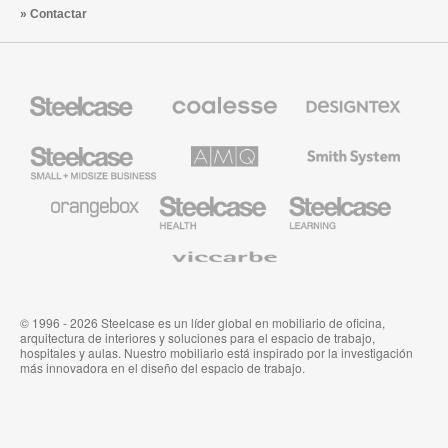
Contactar
Mobiliario
Mobiliario
Textiles
Steelcase
Premium
de
de
Designtex
Coalesse
Steelcase
AMQ
Mobiliario
Small
Solutions
de
Business
Smith
System
Mobiliario
Mobiliario
Mobiliario
de
para
para
Orangebox
Industria
Educación
Médica
de
Viccarbe
de
Steelcase
Steelcase
© 1996 - 2026 Steelcase es un líder global en mobiliario de oficina,
arquitectura de interiores y soluciones para el espacio de trabajo,
hospitales y aulas. Nuestro mobiliario está inspirado por la investigación
más innovadora en el diseño del espacio de trabajo.