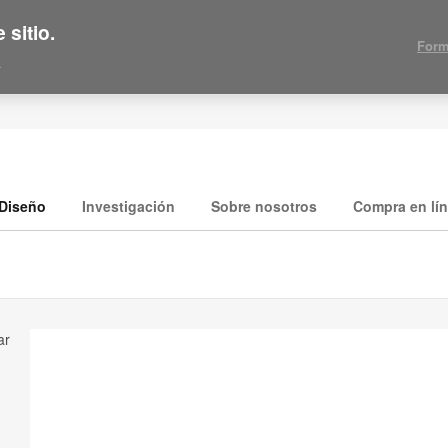
 sitio.
Form
.
Diseño
Investigación
Sobre nosotros
Compra en lí
ar