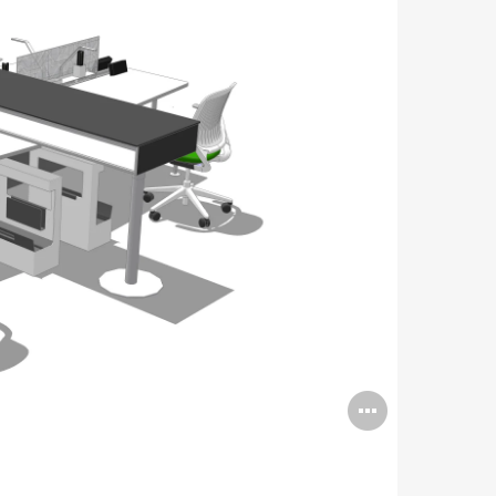
Open
image
tooltip