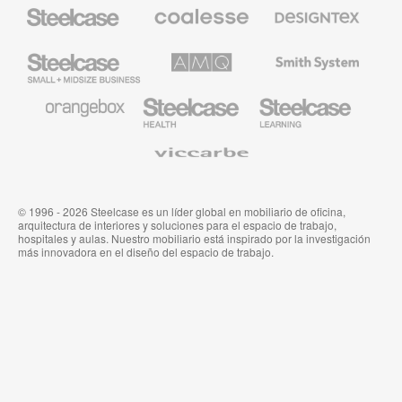
Mobiliario
Mobiliario
Textiles
Steelcase
Premium
de
de
Designtex
Coalesse
Steelcase
AMQ
Mobiliario
Small
Solutions
de
Business
Smith
System
Mobiliario
Mobiliario
Mobiliario
de
para
para
Orangebox
Industria
Educación
Médica
de
Viccarbe
de
Steelcase
Steelcase
© 1996 - 2026 Steelcase es un líder global en mobiliario de oficina,
arquitectura de interiores y soluciones para el espacio de trabajo,
hospitales y aulas. Nuestro mobiliario está inspirado por la investigación
más innovadora en el diseño del espacio de trabajo.