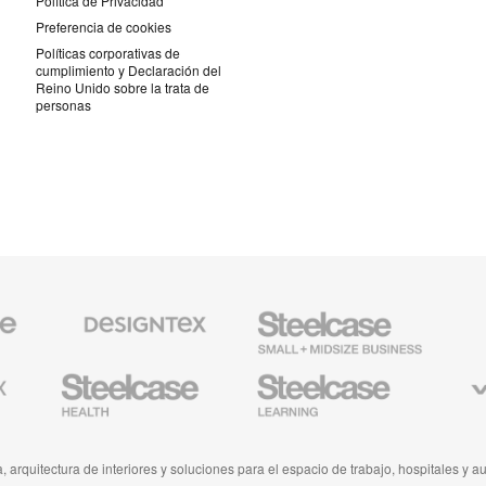
Política de Privacidad
Preferencia de cookies
Políticas corporativas de
cumplimiento y Declaración del
Reino Unido sobre la trata de
personas
Textiles
Steelcase
AMQ
de
Small
Solutio
Designtex
Business
Mobiliario
Mobiliario
Viccarb
para
para
Industria
Educación
Médica
de
de
Steelcase
Steelcase
, arquitectura de interiores y soluciones para el espacio de trabajo, hospitales y a