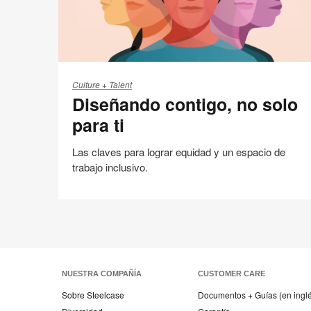
Diseñando
contigo,
Culture + Talent
Diseñando contigo, no solo
no
solo
para ti
para
ti
Las claves para lograr equidad y un espacio de
trabajo inclusivo.
Personas + Planeta
Compartir
Compartir
Compartir
Compartir
Email
Imprimir
en
en
en
en
esta
Facebook
Twitter
Pinterest
Linked-
página
in
NUESTRA COMPAÑÍA
CUSTOMER CARE
Sobre Steelcase
Documentos + Guías (en ingl