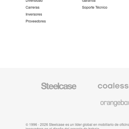
Diversidad
Garantía
Carreras
Soporte Técnico
Inversores
Proveedores
Mobiliario
Mobiliario
Steelcase
Premium
de
Coalesse
Mobiliario
de
Orangebox
© 1996 - 2026 Steelcase es un líder global en mobiliario de oficina
innovadora en el diseño del espacio de trabajo.