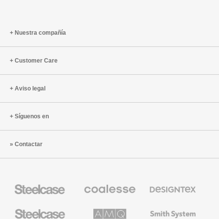
Nuestra compañía
Customer Care
Aviso legal
Síguenos en
Contactar
Mobiliario
Mobiliario
Textiles
Steelcase
Premium
de
de
Designtex
Coalesse
Steelcase
AMQ
Mobiliario
Small
Solutions
de