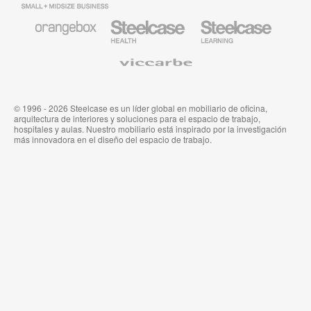
Business
Smith
System
Mobiliario
Mobiliario
Mobiliario
de
para
para
Orangebox
Industria
Educación
Médica
de
Viccarbe
de
Steelcase
Steelcase
© 1996 - 2026 Steelcase es un líder global en mobiliario de oficina,
arquitectura de interiores y soluciones para el espacio de trabajo,
hospitales y aulas. Nuestro mobiliario está inspirado por la investigación
más innovadora en el diseño del espacio de trabajo.