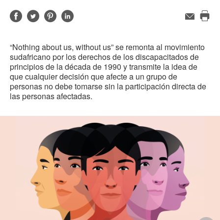
Compartir
Compartir
Compartir
Compartir
Email
Imp
en
en
en
en
est
Facebook
Twitter
Pinterest
Linked-
“Nothing about us, without us” se remonta al movimiento
pág
in
sudafricano por los derechos de los discapacitados de
principios de la década de 1990 y transmite la idea de
que cualquier decisión que afecte a un grupo de
personas no debe tomarse sin la participación directa de
las personas afectadas.