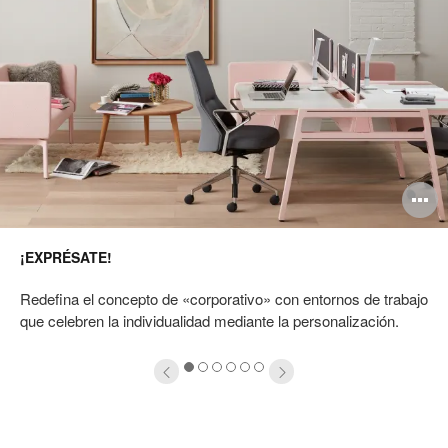
pen
O
mage
i
¡EXPRÉSATE!
oltip
to
Redefina el concepto de «corporativo» con entornos de trabajo
que celebren la individualidad mediante la personalización.
1
2
3
4
5
6