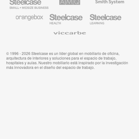
Small
Solutions
de
Business
Smith
System
Mobiliario
Mobiliario
Mobiliario
de
para
para
Orangebox
Industria
Educación
Médica
de
Viccarbe
de
Steelcase
Steelcase
© 1996 - 2026 Steelcase es un líder global en mobiliario de oficina,
arquitectura de interiores y soluciones para el espacio de trabajo,
hospitales y aulas. Nuestro mobiliario está inspirado por la investigación
más innovadora en el diseño del espacio de trabajo.