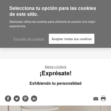
Selecciona tu opción para las cookies
de este sitio.
Steelcase utiliza las cookies para ofrecerle al usuario una mejor
experiencia.
Formato de cookies
Aceptar todas las cookies
Marca y Cultura
¡Exprésate!
Exhibiendo tu personalidad
Compartir
Compartir
Compartir
Compartir
Email
Imp
en
en
en
en
est
Facebook
Twitter
Pinterest
Linked-