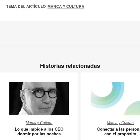
TEMA DEL ARTÍCULO
MARCA Y CULTURA
Historias relacionadas
Lo
Conecta
Marca y Cultura
Marca y Cultura
que
a
Lo que impide a los CEO
Conectar a las person
impide
las
dormir por las noches
con el propósito