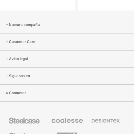
a
persona
los
con
CEO
el
dormir
propósit
Nuestra compañía
por
las
noches
Customer Care
Aviso legal
Síguenos en
Contactar
Mobiliario
Mobiliario
Textiles
Steelcase
Premium
de
de
Designtex
Coalesse
Steelcase
AMQ
Mobiliario