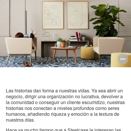
pág
in
O
i
to
Las historias dan forma a nuestras vidas. Ya sea abrir un
negocio, dirigir una organización no lucrativa, devolver a
la comunidad o conseguir un cliente escurridizo, nuestras
historias nos conectan a niveles profundos como seres
humanos, añadiendo riqueza y emoción a la textura de
nuestros días.
Hace ya mucho tiempo que a Steelcase le interesan las