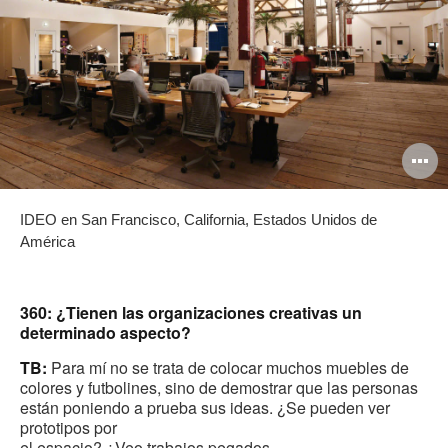
O
i
IDEO en San Francisco, California, Estados Unidos de
to
América
360: ¿Tienen las organizaciones creativas un
determinado aspecto?
TB:
Para mí no se trata de colocar muchos muebles de
colores y futbolines, sino de demostrar que las personas
están poniendo a prueba sus ideas. ¿Se pueden ver
prototipos por
el espacio? ¿Veo trabajos pegados