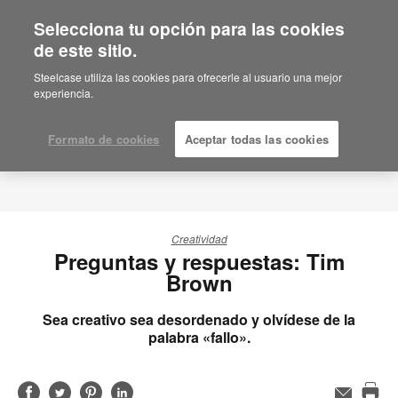
Selecciona tu opción para las cookies
de este sitio.
Steelcase utiliza las cookies para ofrecerle al usuario una mejor
experiencia.
Formato de cookies
Aceptar todas las cookies
Creatividad
Preguntas y respuestas: Tim
Brown
Sea creativo sea desordenado y olvídese de la
palabra «fallo».
Compartir
Compartir
Compartir
Compartir
Email