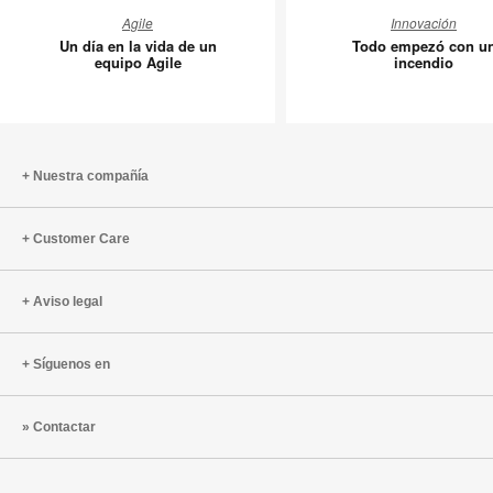
Un
Todo
Agile
Innovación
día
empezó
Un día en la vida de un
Todo empezó con u
en
con
equipo Agile
incendio
la
un
vida
incendio
de
un
Nuestra compañía
equipo
Agile
Customer Care
Aviso legal
Síguenos en
Contactar