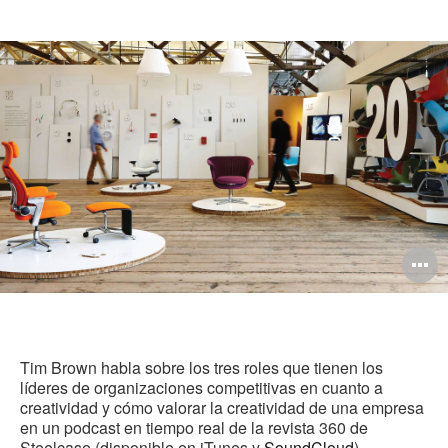
O
i
to
Tim Brown habla sobre los tres roles que tienen los
líderes de organizaciones competitivas en cuanto a
creatividad y cómo valorar la creatividad de una empresa
en un podcast en tiempo real de la revista 360 de
Steelcase (disponible en iTunes y
SoundCloud
).