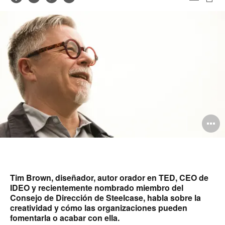
Imp
en
en
en
en
est
Facebook
Twitter
Pinterest
Linked-
pág
in
O
i
to
Tim Brown, diseñador, autor orador en TED, CEO de
IDEO y recientemente nombrado miembro del
Consejo de Dirección de Steelcase, habla sobre la
creatividad y cómo las organizaciones pueden
fomentarla o acabar con ella.