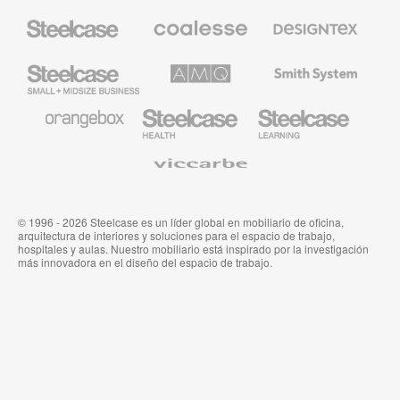
Mobiliario
Mobiliario
Textiles
Steelcase
Premium
de
de
Designtex
Coalesse
Steelcase
AMQ
Mobiliario
Small
Solutions
de
Business
Smith
System
Mobiliario
Mobiliario
Mobiliario
de
para
para
Orangebox
Industria
Educación
Médica
de
Viccarbe
de
Steelcase
Steelcase
© 1996 - 2026 Steelcase es un líder global en mobiliario de oficina,
arquitectura de interiores y soluciones para el espacio de trabajo,
hospitales y aulas. Nuestro mobiliario está inspirado por la investigación
más innovadora en el diseño del espacio de trabajo.