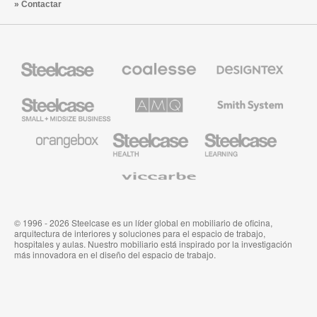
Contactar
Mobiliario
Mobiliario
Textiles
Steelcase
Premium
de
de
Designtex
Coalesse
Steelcase
AMQ
Mobiliario
Small
Solutions
de
Business
Smith
System
Mobiliario
Mobiliario
Mobiliario
de
para
para
Orangebox
Industria
Educación
Médica
de
Viccarbe
de
Steelcase
Steelcase
© 1996 - 2026 Steelcase es un líder global en mobiliario de oficina,
arquitectura de interiores y soluciones para el espacio de trabajo,
hospitales y aulas. Nuestro mobiliario está inspirado por la investigación
más innovadora en el diseño del espacio de trabajo.