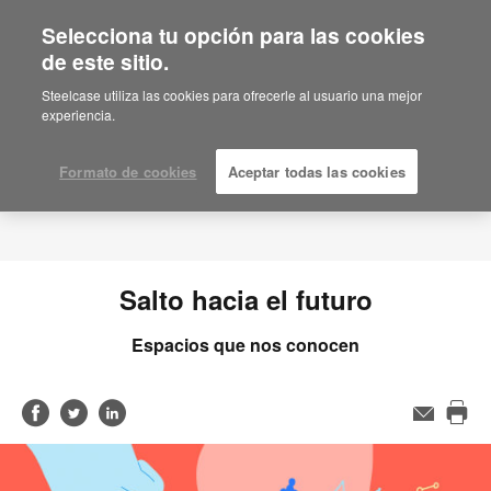
Selecciona tu opción para las cookies
de este sitio.
Steelcase utiliza las cookies para ofrecerle al usuario una mejor
experiencia.
Formato de cookies
Aceptar todas las cookies
Salto hacia el futuro
Espacios que nos conocen
Compartir
Compartir
Compartir
Email
Imp
en
en
en
est
Facebook
Twitter
Linked-
pág