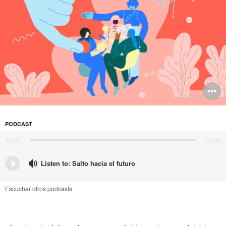
in
O
i
to
PODCAST
00:00
00:00
Listen to: Salto hacia el futuro
S
Escuchar otros podcasts
h
e
f