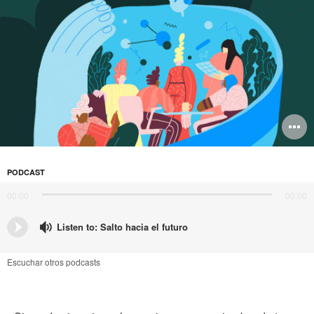
in
O
i
to
PODCAST
00:00
00:00
Listen to: Salto hacia el futuro
S
Escuchar otros podcasts
h
e
f