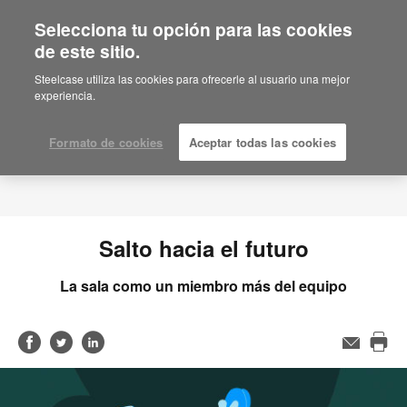
Selecciona tu opción para las cookies
de este sitio.
Steelcase utiliza las cookies para ofrecerle al usuario una mejor
experiencia.
Formato de cookies
Aceptar todas las cookies
Salto hacia el futuro
La sala como un miembro más del equipo
Compartir
Compartir
Compartir
Email
Imp
en
en
en
est
Facebook
Twitter
Linked-
pág