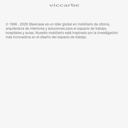
Médica
de
Viccarbe
de
Steelcase
Steelcase
© 1996 - 2026 Steelcase es un líder global en mobiliario de oficina,
arquitectura de interiores y soluciones para el espacio de trabajo,
hospitales y aulas. Nuestro mobiliario está inspirado por la investigación
más innovadora en el diseño del espacio de trabajo.