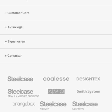
Customer Care
Aviso legal
Síguenos en
Contactar
Mobiliario
Mobiliario
Textiles
Steelcase
Premium
de
de
Designtex
Coalesse
Steelcase
AMQ
Mobiliario
Small
Solutions
de
Business
Smith
System
Mobiliario
Mobiliario
Mobiliario
de
para
para
Orangebox
Industria
Educación