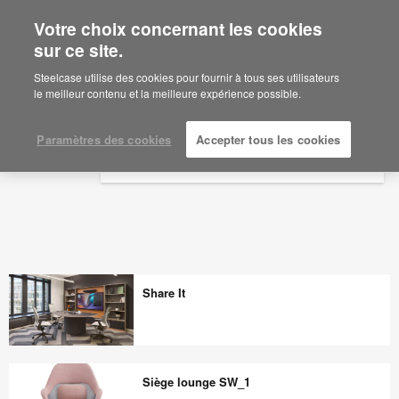
Votre choix concernant les cookies
×
Are you in United States?
sur ce site.
Cafeteria - Steelcase
Would you like to see Products we sell in
Steelcase utilise des cookies pour fournir à tous ses utilisateurs
your region?
le meilleur contenu et la meilleure expérience possible.
Americas
English
Paramètres des cookies
Accepter tous les cookies
Español
Share It
Share
It
Siège lounge SW_1