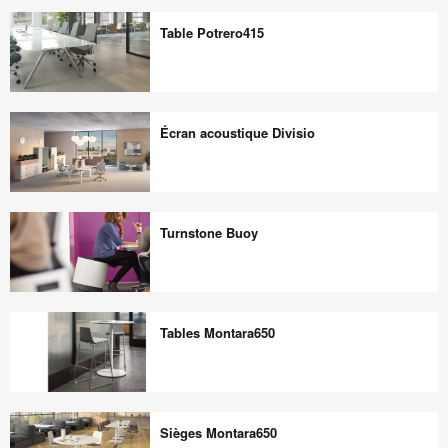
WorkBench
FrameFour
Table Potrero415
Table
Potrero415
Écran acoustique Divisio
Écran
acoustique
Turnstone Buoy
Divisio
Turnstone
Buoy
Tables Montara650
Tables
Montara650
Sièges Montara650