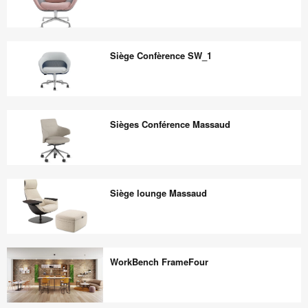
Siège
lounge
Siège Confèrence SW_1
SW_1
Siège
Confèrence
Sièges Conférence Massaud
SW_1
Sièges
Conférence
Siège lounge Massaud
Massaud
Siège
lounge
WorkBench FrameFour
Massaud