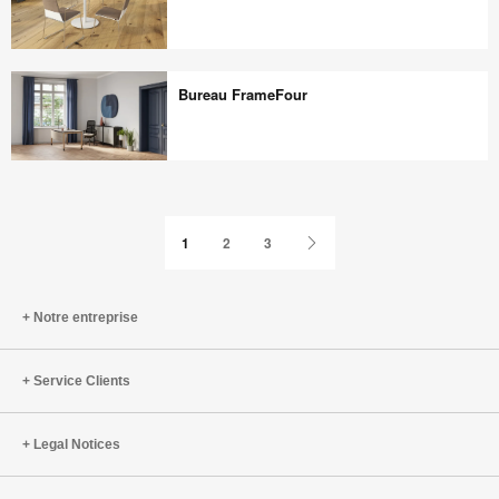
Sièges
Montara650
Bureau FrameFour
Bureau
FrameFour
Page
1
2
3
précédente
Notre entreprise
Service Clients
Legal Notices