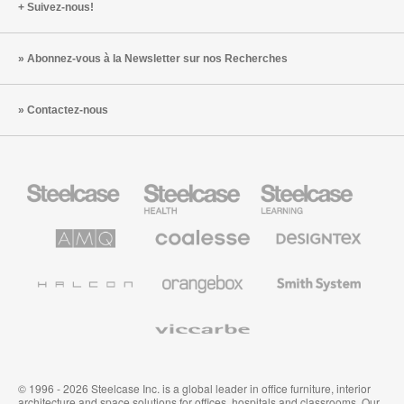
Suivez-nous!
Abonnez-vous à la Newsletter sur nos Recherches
Contactez-nous
Steelcase
Steelcase
Steelcase
Health
Mobilier
pour
le
AMQ
Coalesse
Designtex
secteur
Solutions
Mobilier
Textiles
de
de
et
l’Education
Bureau
Revêtements
Halcon
Orangebox
Smith
Premium
Muraux
System
Viccarbe
© 1996 - 2026 Steelcase Inc. is a global leader in office furniture, interior
architecture and space solutions for offices, hospitals and classrooms. Our