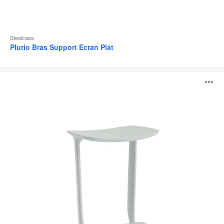
Steelcase
Plurio Bras Support Ecran Plat
Tabouret
O
LessThanFive
l'
b
d
l