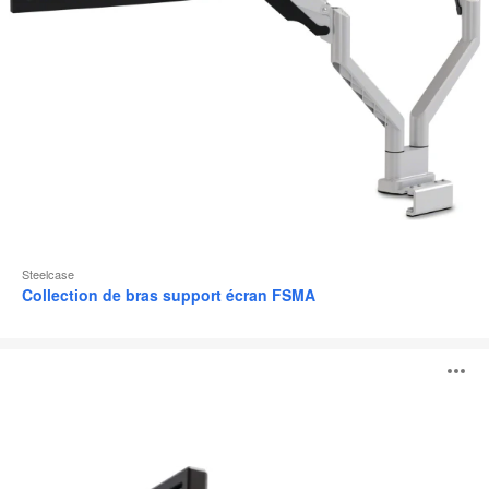
Steelcase
Collection de bras support écran FSMA
Volley
O
l'