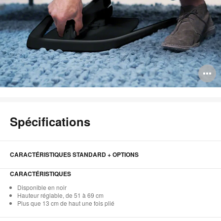
O
l'
b
Spécifications
d
l
CARACTÉRISTIQUES STANDARD + OPTIONS
CARACTÉRISTIQUES
Disponible en noir
Hauteur réglable, de 51 à 69 cm
Plus que 13 cm de haut une fois plié