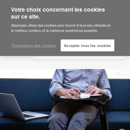
Votre choix concernant les cookies
×
Are you in United States?
sur ce site.
Would you like to see Products we sell in
Steelcase utilise des cookies pour fournir à tous ses utilisateurs
your region?
le meilleur contenu et la meilleure expérience possible.
Americas
English
Paramètres des cookies
Accepter tous les cookies
Español