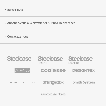
Suivez-nous!
Abonnez-vous à la Newsletter sur nos Recherches
Contactez-nous
Steelcase
Steelcase
Steelcase
Health
Mobilier
pour
le
AMQ
Coalesse
Designtex
secteur
Solutions
Mobilier
Textiles
de
de
et
l’Education
Bureau
Revêtements
Halcon
Orangebox
Smith
Premium
Muraux
System
Viccarbe